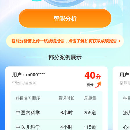
智能分析
智能分析需上传一试成绩报告，点击了解如何获取成绩报告
部分案例展示
40
用户：m000****
用户：
分
中医助理医师
临床
提分
科目复习顺序
看课时长
刷题量
科
中医内科学
6小时
255道
泌
中医儿科学
4小时
115道
心