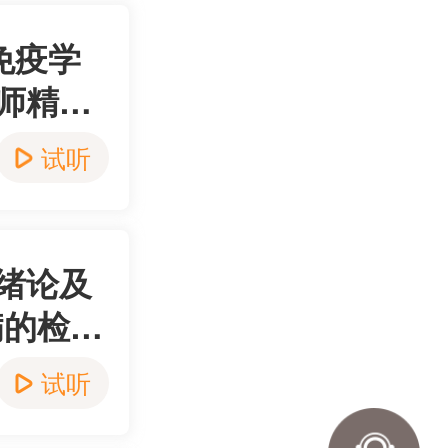
免疫学
名师精讲
试听
-绪论及
病的检查
值精品]
试听