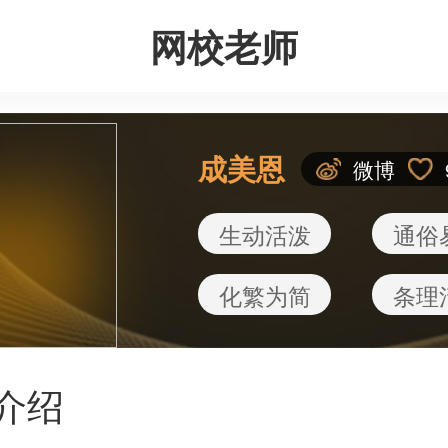
网校老师
成美恩
微博
生动活泼
通俗
化繁为简
条理
介绍