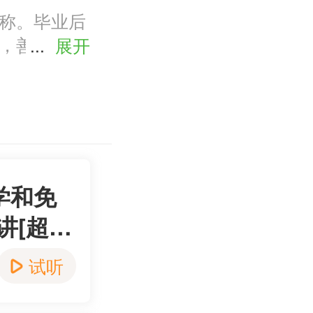
称。毕业后
，善于将知
...
展开
法强化重要
学和免
讲[超值
试听