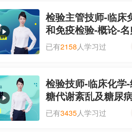
检验主管技师-临床
和免疫检验-概论-
[超值精品]
已有
2158
人学习过
检验技师-临床化学
糖代谢紊乱及糖尿
（一）-名师精讲[超
已有
3435
人学习过