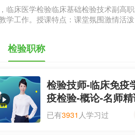
，临床医学检验临床基础检验技术副高职
教学工作。授课特点：课堂氛围激情活泼
杂”向“少而精”转化，对比、口诀等多种方
员直接掌握。
检验职称
检验技师-临床免疫
疫检验-概论-名师精
精品]
已有
3931
人学习过