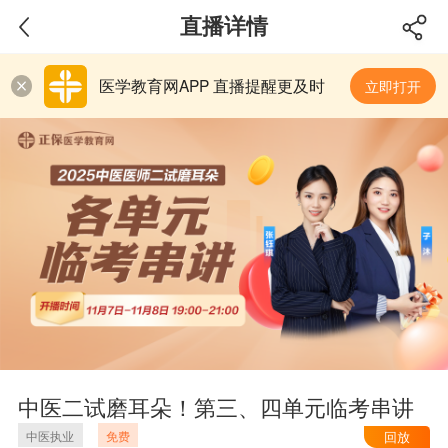
直播详情
医学教育网APP 直播提醒更及时
立即打开
关
闭
中医二试磨耳朵！第三、四单元临考串讲
中医执业
免费
回放