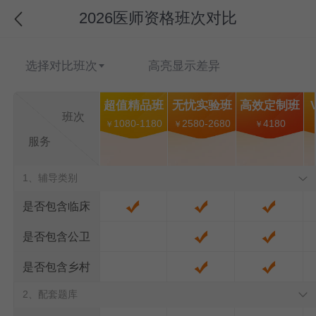
2026医师资格班次对比
选择对比班次
高亮显示差异
超值精品班
无忧实验班
高效定制班
班次
1080-1180
2580-2680
4180
￥
￥
￥
服务
1、辅导类别
是否包含临床
是否包含公卫
是否包含乡村
2、配套题库