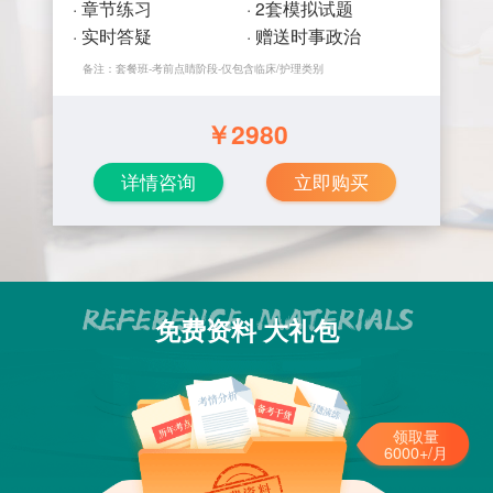
· 章节练习
· 2套模拟试题
· 实时答疑
· 赠送时事政治
备注：套餐班-考前点睛阶段-仅包含临床/护理类别
￥
2980
详情咨询
立即购买
免费资料 大礼包
领取量
6000+/月