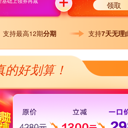
5折基础上领券再减
领取
支持最高12期
支持
分期
7天无理
真的好划算！