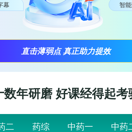
I字幕
智能
直击薄弱点 真正助力提效
十数年研磨 好课经得起考
药二
药综
中药一
中药