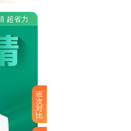
精 超省力
班
次
对
比