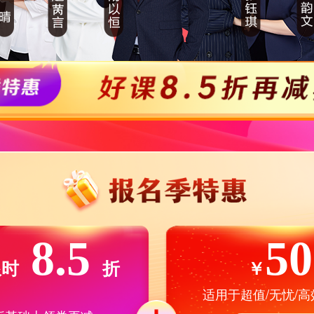
8.5
50
限时
折
￥
适用于超值/无忧/高