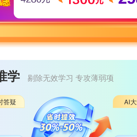
准学
剔除无效学习 专攻薄弱项
实时答疑
AI