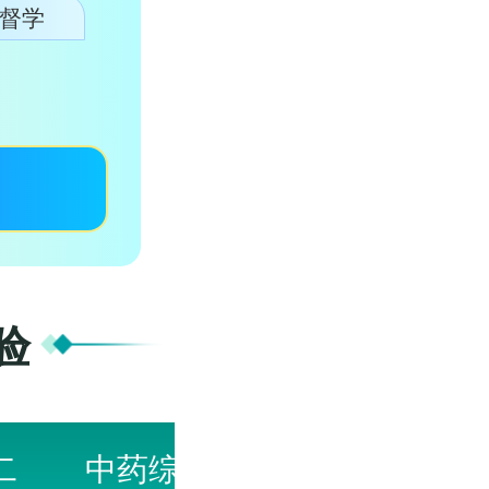
督学
验
二
中药综
法规