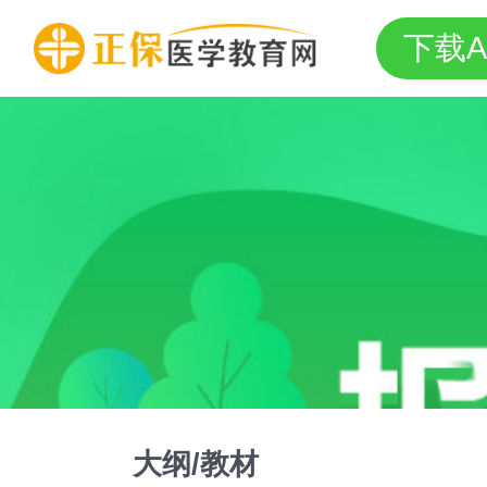
下载A
大纲/教材