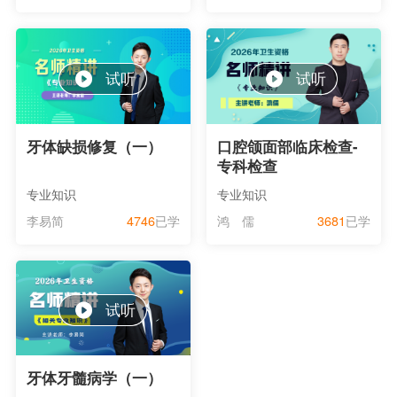
试听
试听
牙体缺损修复（一）
口腔颌面部临床检查-
专科检查
专业知识
专业知识
李易简
4746
已学
鸿 儒
3681
已学
试听
牙体牙髓病学（一）