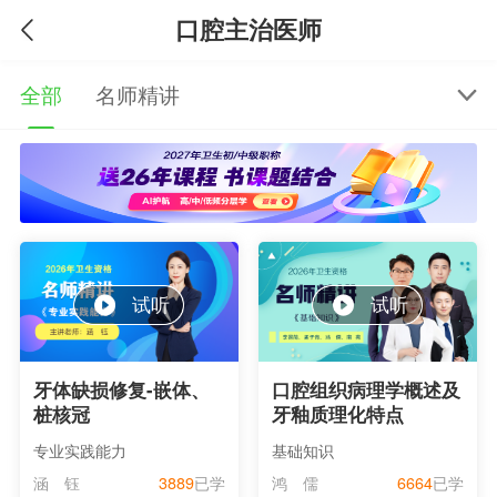
口腔主治医师
全部
名师精讲
试听
试听
牙体缺损修复-嵌体、
口腔组织病理学概述及
桩核冠
牙釉质理化特点
专业实践能力
基础知识
涵 钰
3889
已学
鸿 儒
6664
已学