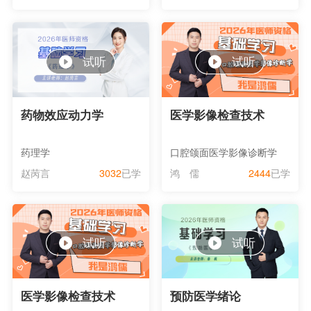
试听
试听
药物效应动力学
医学影像检查技术
药理学
口腔颌面医学影像诊断学
赵苪言
3032
已学
鸿 儒
2444
已学
试听
试听
医学影像检查技术
预防医学绪论