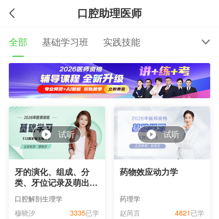
口腔助理医师
全部
基础学习班
实践技能
试听
试听
牙的演化、组成、分
药物效应动力学
类、牙位记录及萌出和
替换
口腔解剖生理学
药理学
穆晓汐
3335
已学
赵苪言
4821
已学