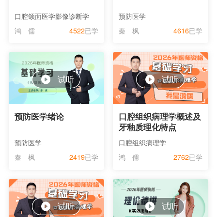
口腔颌面医学影像诊断学
预防医学
鸿 儒
4522
已学
秦 枫
4616
已学
试听
试听
预防医学绪论
口腔组织病理学概述及
牙釉质理化特点
预防医学
口腔组织病理学
秦 枫
2419
已学
鸿 儒
2762
已学
试听
试听