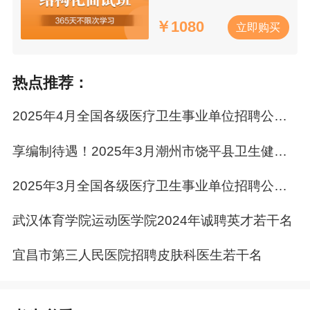
￥
1080
2025年全国各地医疗卫生
事业单位
招聘公告陆续
立即购买
发布中，选择心仪岗位、捧得“银饭碗”的机会就在
眼前！想要在2025年参加医疗卫生
事业单位
招聘
热点推荐：
考试
的考编人一定要早点开始复习，选择适合自
己的课程，备考从此刻开始！
查看医疗卫生招聘
2025年4月全国各级医疗卫生事业单位招聘公告汇总
课程>>
享编制待遇！2025年3月潮州市饶平县卫生健康局属下事业单位公开招聘医学类人才
2025年3月全国各级医疗卫生事业单位招聘公告汇总
武汉体育学院运动医学院2024年诚聘英才若干名
宜昌市第三人民医院招聘皮肤科医生若干名