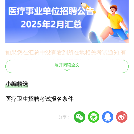
如果您在汇总中没有看到所在地相关考试通知,有
些地区可能由当地主管部门直接公布,请您留意当
展开阅读全文
地主管部门通知,不要错过考试报名。
小编精选
查询
已出相关通知的省市已用橙色字体标注
导航
医疗卫生招聘考试报名条件
北 京
上 海
天 津
重 庆
湖 南
浙 江
福 建
山 东
分享：
河 北
山 西
安 徽
江 苏
辽 宁
江 西
吉 林
湖 北
广 东
广 西
宁 夏
四 川
河 南
甘 肃
陕 西
西 藏