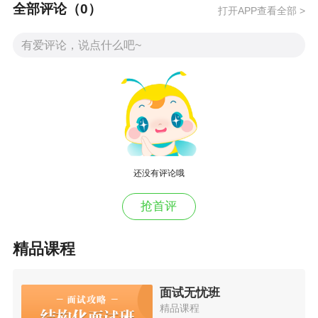
全部评论（
0
）
打开APP查看全部 >
黑龙
内蒙
海 南
贵 州
青 海
云 南
新 疆
江
古
【友情提示】
1、有些地区可能由当地主管部门直接公布，请您
留意当地主管部门通知，不要错过考试报名/现场
审核/交费/准考证打印/成绩查询/体检/公示等。
2、关于报名时间、报名条件、考试时间等详细的
还没有评论哦
内容直接点击招聘公告查看。
抢首评
热门推荐：
精品课程
【通用版】医疗卫生事业单位招聘完整流程
医疗卫生招聘时事政治：2025年2月时政热点汇
面试无忧班
精品课程
总