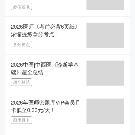
必考题眼
2026医师《考前必背6页纸》
浓缩提炼拿分考点！
拿分要点
​2026中医|中西医《诊断学基
1.5年拿本科？43分就及格？零基础升本报考攻略
础》超全总结
主讲人：网校老师 | 2026-08-12 19:00--20:30
超全总结
临考划重点！张钰琪2026中医/中西医医考最后一课
主讲人：张钰琪 | 2026-08-12 19:00--21:00
2026年医师密题库VIP会员月
卡低至0.33元/天！
指尖上的岐黄奇迹——对话陈氏气道手针创始人陈元伦
题库月卡
主讲人：网校老师 | 2026-03-06 16:00--17:45