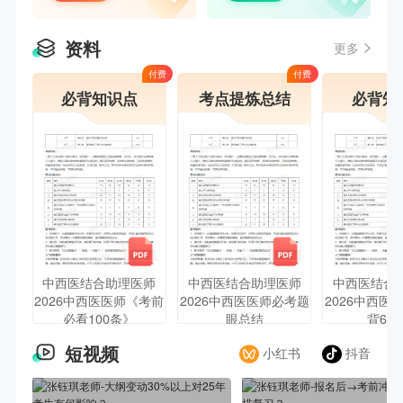
资料
更多
付费
付费
必背知识点
考点提炼总结
必背知
中西医结合助理医师
中西医结合助理医师
中西医结合
2026中西医医师《考前
2026中西医医师必考题
2026中西医
必看100条》
眼总结
背6页
短视频
小红书
抖音