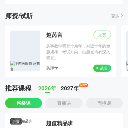
考前磨耳朵！唐飞中医/中西医考点大串讲（执业+助理）
师资/试听
更多
主讲人：唐飞 | 2026-08-19 19:00--22:00
赵苪言
主页
限时免费看！张钰琪中医/中西医医师《面授旗舰品鉴课》
从事教学研究十余年，对近十年的命
主讲人：张钰琪 | 2026-07-25 08:00--12:00
题规律、考试方向、出题点均有深入
研究。
1.5年拿本科？43分就及格？零基础升本报考攻略
药理学
试听
主讲人：网校老师 | 2026-08-12 19:00--20:30
推荐课程
2026年
2027年
临考划重点！张钰琪2026中医/中西医医考最后一课
主讲人：张钰琪 | 2026-08-12 19:00--21:00
网络课
直播课
面授课
指尖上的岐黄奇迹——对话陈氏气道手针创始人陈元伦
录播
超值精品班
主讲人：网校老师 | 2026-03-06 16:00--17:45