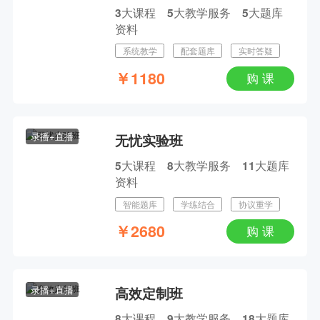
大课程
大教学服务
大题库
3
5
5
资料
考前磨耳朵！唐飞中医/中西医考点大串讲（执业+助理）
系统教学
配套题库
实时答疑
主讲人：唐飞 | 2026-08-19 19:00--22:00
￥
1180
购 课
限时免费看！张钰琪中医/中西医医师《面授旗舰品鉴课》
主讲人：张钰琪 | 2026-07-25 08:00--12:00
录播+直播
无忧实验班
大课程
大教学服务
大题库
5
8
11
资料
智能题库
学练结合
协议重学
￥
2680
购 课
录播+直播
高效定制班
大课程
大教学服务
大题库
8
9
18