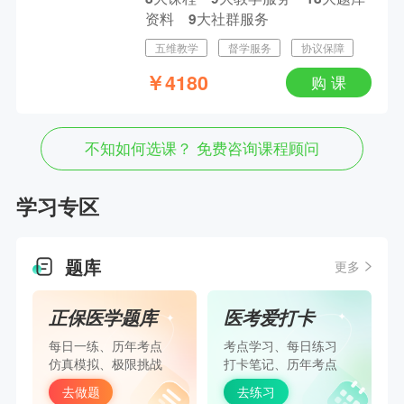
资料
大社群服务
9
五维教学
督学服务
协议保障
￥
4180
购 课
不知如何选课？ 免费咨询课程顾问
学习专区
题库
更多
正保医学题库
医考爱打卡
每日一练、历年考点
考点学习、每日练习
仿真模拟、极限挑战
打卡笔记、历年考点
去做题
去练习