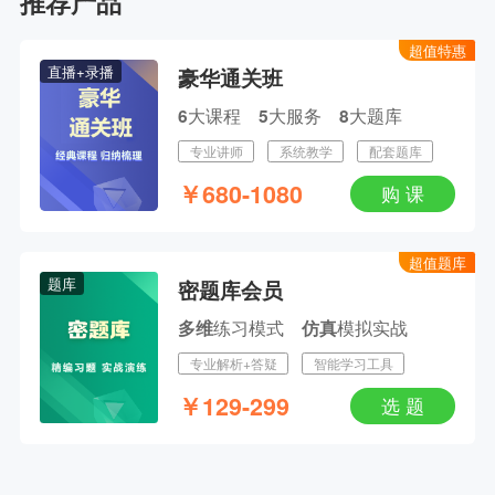
推荐产品
1.5年拿本科？43分就及格？零基础升本报考攻略
主讲人：网校老师 | 2026-08-12 19:00--20:30
超值特惠
直播+录播
豪华通关班
临考小抄！2026护士/初级护师考前最后一课
大课程
大服务
大题库
6
5
8
主讲人：乔帅 | 2026-04-09 19:00--21:00
专业讲师
系统教学
配套题库
￥
680-1080
购 课
2025护士资格成绩放榜，查分注意事项
主讲人：章一芹 | 2025-06-20 19:00--20:00
超值题库
题库
密题库会员
临考小抄！2025护士资格考试高频考点速记！
练习模式
模拟实战
多维
仿真
主讲人：章一芹 | 2025-04-26 12:35--13:25
专业解析+答疑
智能学习工具
￥
129-299
选 题
章一芹临考划重点！2025护士资格考前最后一课
主讲人：章一芹 | 2025-04-25 18:55--21:00