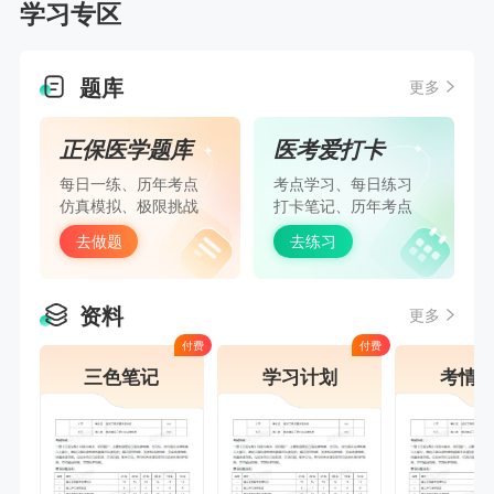
学习专区
题库
更多
正保医学题库
医考爱打卡
每日一练、历年考点
考点学习、每日练习
仿真模拟、极限挑战
打卡笔记、历年考点
去做题
去练习
资料
更多
付费
付费
三色笔记
学习计划
考情