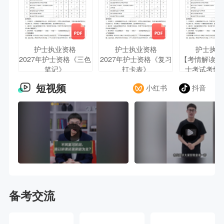
护士执业资格
护士执业资格
护士执业
2027年护士资格《三色
2027年护士资格《复习
【考情解读】2
笔记》
打卡表》
士考试考情
短视频
小红书
抖音
备考交流