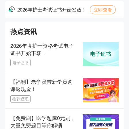
主讲人：网校老师 | 2026-08-12 19:00--20:30
2026年护士考试证书开始发放！
立即查看
临考小抄！2026护士/初级护师考前最后一课
热点资讯
主讲人：乔帅 | 2026-04-09 19:00--21:00
2026年度护士资格考试电子
2025护士资格成绩放榜，查分注意事项
证书开始下载！
电子证书
主讲人：章一芹 | 2025-06-20 19:00--20:00
电子证书
临考小抄！2025护士资格考试高频考点速记！
【福利】老学员带新学员购
主讲人：章一芹 | 2025-04-26 12:35--13:25
课返现金！
推荐返现
章一芹临考划重点！2025护士资格考前最后一课
主讲人：章一芹 | 2025-04-25 18:55--21:00
【免费刷】医学题库0元刷，
大量免费题目等你解锁