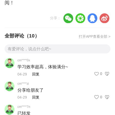
阅！
1、基础知识：08:30-10:00
2、相关专业知识：10:45-12:15
分享：
3、专业知识：14:00-15:30
4、专业实践能力：16:15-17:45
全部评论（
10
）
打开APP查看全部 >
所有科目均为人机对话形式，中途无休息，建议
提前1小时到场。
口腔主治
医师考试题型与内容
cm****0x
考试涵盖四大科目，每科90分钟，题型如下：
学习效率超高，体验满分~
1、基础知识、相关专业知识：单选题
0
04-29
回复
（A1/A2）、B1型题
cm****zi
2、专业知识：A3/A4型题
分享给朋友了
3、专业实践能力：案例分析题
题量不固定
，考查
0
04-29
回复
实际应用能力。
cm****7n
已转发