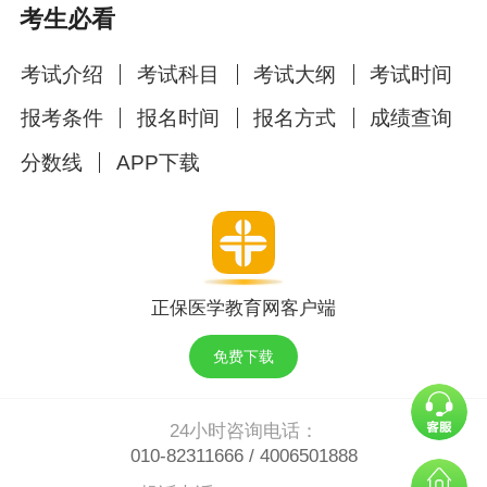
1、基础知识、相关专业知识、专业知识各100
考生必看
题，题型为单选题（A1/A2）、B1型题；
考试介绍
考试科目
考试大纲
考试时间
2、专业实践能力含案例分析题，题量不固定。
考试全程使用计算机答题，请确保电脑端操作，
报考条件
报名时间
报名方式
成绩查询
推荐使用谷歌浏览器。
分数线
APP下载
常见问题
准考证打印是否必须用电脑？
答：是的，必须使用电脑端登录平台操作，手机
或平板无法完成打印。
正保医学教育网客户端
成绩什么时候能查？
免费下载
答：考后约两个月公布，可通过官网或小程序查
询。
24小时咨询电话：
010-82311666
/
4006501888
考试当天可以带资料进考场吗？