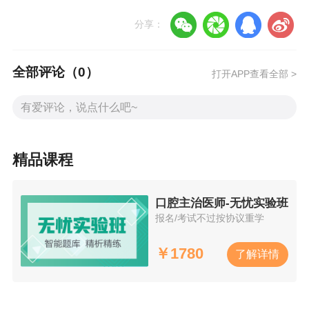
3、在左侧导航栏选择“准考证打印”，阅读并勾选
《诚信考试承诺书》后点击“下一步”；
分享：
4、点击“下载准考证”并妥善保存。
全部评论（
0
）
打开APP查看全部 >
口腔主治
医师考试时间安排
2026年
口腔主治
医师考试定于4月19日全天进
行，共4个科目，连续作答无休息。
1、基础知识：08:30-10:00
2、相关专业知识：10:45-12:15
精品课程
3、专业知识：14:00-15:30
4、专业实践能力：16:15-17:45
口腔主治医师-无忧实验班
报名/考试不过按协议重学
建议提前1小时到达考场，熟悉机位。
￥
1780
口腔主治
医师考试形式与题型
了解详情
全部科目采用人机对话方式，每科90分钟，题量
分别为：