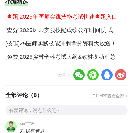
小编精选
（1）由于申领医师电子证照需要登录《医师电子
化注册信息系统（个人端）》，所以忘记账户密
[查题]2025年医师实践技能考试快速查题入口
码的老师，要提前找回哦。
[查分]2025医师实践技能成绩公布时间|方式
点击查看：
考生答疑：医师电子化注册系统忘记
[技能]25医师实践技能冲刺拿分资料大放送！
账户密码如何找回？
[免费]2025乡村全科考试大纲&教材变动汇总
（2）登录《医师电子化注册信息系统（个人
端）》后，请检查信息和照片是否需要更新。
分享：
点击查看：
【民科微服务】操作指南：医师个人
信息如何修改？
全部评论（
8
）
打开APP查看全部 >
以上内容准备充分，就可以在第一时间申领自己
的电子证照了哦～
cm****6y
【热点推荐】
对我有帮助