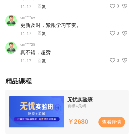
0
11-17
回复
【全攻略】2025年医师资格证书电子化注册，收
cm****uv
藏本篇就够了！
更新及时，紧跟学习节奏。
0
11-17
回复
【医通办】国家卫健委-医通办APP使用指南及常
见问题答疑
cm****28
真不错，超赞
0
11-17
回复
精品课程
无忧实验班
直播+录播
￥
2680
查看详情