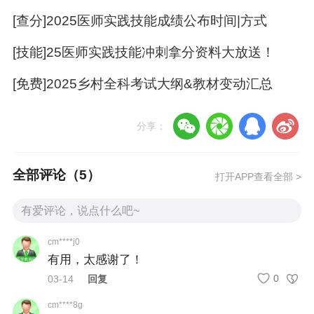
1.单位领取。领取人持单位介绍信及领取人的身
[查分]2025医师实践技能成绩公布时间|方式
份证复印件办理领取。
[技能]25医师实践技能冲刺拿分资料大放送！
2.本人领取。本人携带身份证原件办理领取。
[免费]2025乡村全科考试大纲&教材变动汇总
3.他人代领。代领人持本人及代领人身份证复印
件和授权委托书办理领取。
分享：
考生关注：
全部评论（
5
）
打开APP查看全部 >
【汇总】全国2025年医师资格证书发放时间|制证
资料上传要求
cm****j0
【全攻略】2025年医师资格证书电子化注册，收
有用，太感谢了！
藏本篇就够了！
0
03-14
回复
cm****8g