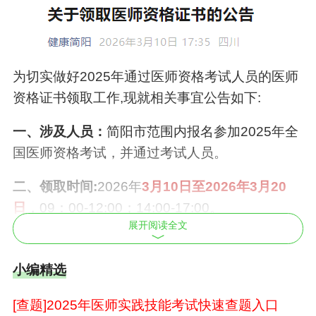
为切实做好
2025年通过医师资格考试人员的医师
资格证书领取工作,现就相关事宜公告如下:
一、涉及人员：
简阳市范围内报名参加
2025年全
国医师资格考试，并通过考试人员。
二、领取
时间
:
202
6
年
3
月
10
日至
202
6
年
3
月
2
0
日
，0
9：00-12:00；14:00-17:00
。
展开阅读全文
三、领取地址：
简阳市卫生健康局医政科办公室
（射洪坝街道松林路
333号4楼403室）
。
小编精选
四
、
领取方式：
[查题]2025年医师实践技能考试快速查题入口