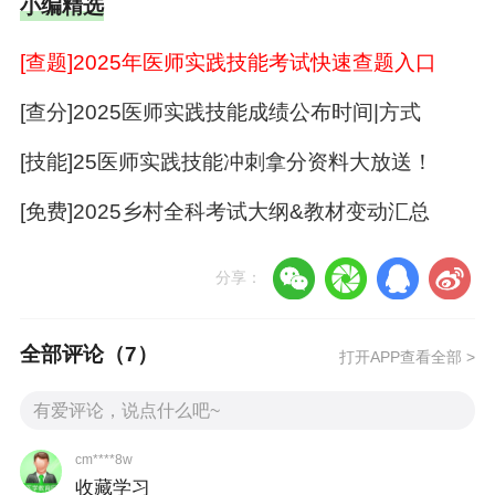
小编精选
（二）《医师资格考试报名暨授予医师资格申
请表》
[查题]2025年医师实践技能考试快速查题入口
（三）《授予医师资格审核表》
[查分]2025医师实践技能成绩公布时间|方式
二、领取的方式
[技能]25医师实践技能冲刺拿分资料大放送！
（一）邮寄领取
[免费]2025乡村全科考试大纲&教材变动汇总
为方便考生，可通过中国邮政快递
EMS办理证
分享：
件邮寄业务，请填写【腾讯文档】202
5
年度取
证邮寄信息收集
表
全部评论（
7
）
打开APP查看全部 >
https://docs.qq.com/form/page/DQnRTaEhO
S1dKZFhy（腾讯文档小程序二维码附后）
办
理
取证邮寄，
准确填写
考生本人姓名
、
收件电
cm****8w
话
、
收件地址
、
身份证号
、
综合考试准考证
收藏学习