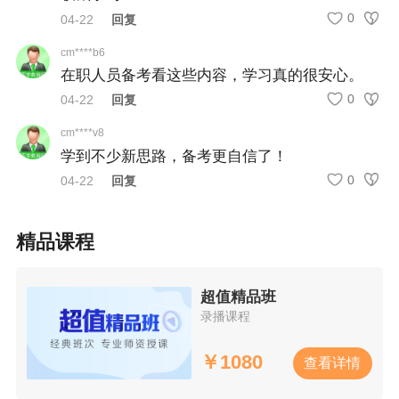
号。证件将以邮政快递到付形式进行邮寄，邮
0
04-22
回复
政人员每周四至考点统一取证（暂定
4月28日开
cm****b6
始），取证日起5日内未收到证书，可联系邮政
在职人员备考看这些内容，学习真的很安心。
工作人员：朱经理18075127611，范经
0
04-22
回复
cm****v8
理
19313150628咨询。请
选择
邮寄的考生填写
学到不少新思路，备考更自信了！
腾讯文档收集表申请邮寄。（自收到通知日起
0
04-22
回复
可提交邮寄信息）
精品课程
超值精品班
录播课程
￥
1080
查看详情