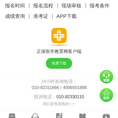
3、
咨询电话
报名时间
报名流程
现场审核
报考条件
咨询电话：
82413116
成绩查询
准考证
APP下载
4、领取时所需资料
（
1）本人领取：需出示本人有效身份证、综合
考试准考证号。
正保医学教育网客户端
（
2）他人代领：
需出示
代领人有效身份证、考
免费下载
生身份证（原件或复印件）及
考生
综合考试准
考证号。
24小时咨询电话：
（
3）单位统一领取：单位工作人员持
本人
有效
010-82311666
/
4006501888
身份证、单位介绍信
(盖公章)、领取人员名单
投诉电话：
010-82330110
（
含
姓名、身份证号码、综合考试准考证号）
我们是有底线的>_<
办理领取
。