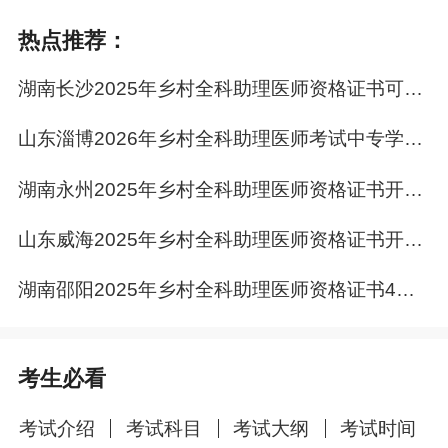
热点推荐：
湖南长沙2025年乡村全科助理医师资格证书可以申请邮寄了！
（二）现场领取
山东淄博2026年乡村全科助理医师考试中专学历报考原件已返回！
1、领取时间
湖南永州2025年乡村全科助理医师资格证书开始发放！
集中领取时间：
202
6
年
5月
11
日至
5月
21
日
；上
山东威海2025年乡村全科助理医师资格证书开始发放！
午
9：00-11：30，下午2：00-4：30
（周末及
法定节假日除外）。
湖南邵阳2025年乡村全科助理医师资格证书4月1日起快递发放！
2、
领取地点
长沙市公立医院管理服务中心（雨花区桂花树
考生必看
街
138号)一楼考试考核部。
考试介绍
考试科目
考试大纲
考试时间