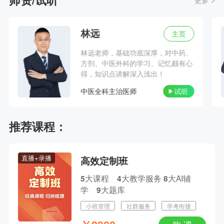
更多
主讲人：南苑 | 2024-12-09 18:55--21:00
林远
主页
网报倒计时，2025初中级职称备考答疑专场
林远老师，基础功底深厚，对中药、
主讲人：网校老师 | 2024-12-06 15:55--18:00
方剂、中医外科的学习、记忆颇有心
得，知识点讲解深入浅出！
1.5年拿本科？43分就及格？零基础升本报考攻略
中医全科主治医师
试听
主讲人：网校老师 | 2026-08-12 19:00--20:30
推荐课程：
临考小抄！2026中医类主治考前最后一课
主讲人：张钰琪 | 2026-04-22 19:00--21:00
直播+录播
高效定制班
大咖连麦专场——揭秘高效复习通关技巧
大课程
大教学服务
大AI辅
5
4
8
学
大题库
9
主讲人：汤以恒 | 2025-03-08 18:55--22:00
小班管理
社群服务
学考衔接
南苑陪你过医考：2025执业及主治医师备考指导