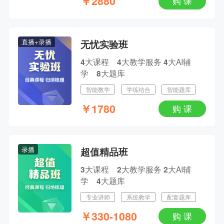
￥
2880
购 课
主讲人：南苑 | 2024-12-09 18:55--21:00
直播+录播
无忧实验班
网报倒计时，2025初中级职称备考答疑专场
主讲人：网校老师 | 2024-12-06 15:55--18:00
大课程
大教学服务
大AI辅
4
4
4
学
大题库
8
智能教学
学练结合
智能题库
￥
1780
购 课
录播
超值精品班
大课程
大教学服务
大AI辅
3
2
2
学
大题库
4
专业讲师
系统教学
配套题库
￥
330-1080
购 课