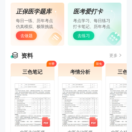
正保医学题库
医考爱打卡
每日一练、历年考点
考点学习、每日练习
仿真模拟、极限挑战
打卡笔记、历年考点
去做题
去练习
资料
更多
付费
限免
三色笔记
考情分析
三色