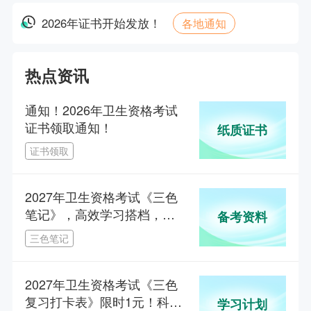
2026年证书开始发放！
各地通知
热点资讯
通知！2026年卫生资格考试
1.5年拿本科？43分就及格？零基础升本报考攻略
证书领取通知！
纸质证书
主讲人：网校老师 | 2026-08-12 19:00--20:30
证书领取
临考小抄！2026中医类主治考前最后一课
2027年卫生资格考试《三色
主讲人：张钰琪 | 2026-04-22 19:00--21:00
笔记》，高效学习搭档，省
备考资料
时提分！
大咖连麦专场——揭秘高效复习通关技巧
三色笔记
主讲人：汤以恒 | 2025-03-08 18:55--22:00
2027年卫生资格考试《三色
复习打卡表》限时1元！科学
南苑陪你过医考：2025执业及主治医师备考指导
学习计划