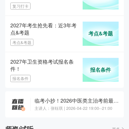
规划备考！
主讲人：南苑 | 2024-12-09 18:55--21:00
复习打卡
网报倒计时，2025初中级职称备考答疑专场
2027年考生抢先看：近3年考
主讲人：网校老师 | 2024-12-06 15:55--18:00
点&考题
考点&考题
考点&考题
1.5年拿本科？43分就及格？零基础升本报考攻略
主讲人：网校老师 | 2026-08-12 19:00--20:30
2027年卫生资格考试报名条
件！
报名条件
临考小抄！2026中医类主治考前最后一课
报名条件
主讲人：张钰琪 | 2026-04-22 19:00--21:00
大咖连麦专场——揭秘高效复习通关技巧
主讲人：汤以恒 | 2025-03-08 18:55--22:00
南苑陪你过医考：2025执业及主治医师备考指导
师资/试听