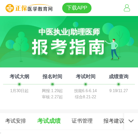
下载APP
中医执业|助理医师
考试大纲
报名时间
考试时间
成绩查询
1月30日起
网报:1.29起
技能6.6-6.14
9.19/11.27
审核:2.27起
综合8.21-22
考试成绩
考试安排
证书管理
报考建议
·