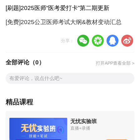
[刷题]2025医师“医考爱打卡”第二期更新
点击下载：完整版2025
公卫执业医师考试
[免费]2025公卫医师考试大纲&教材变动汇总
大纲
考生必看：
分享：
2025年公卫执业医师考试大纲下载&教材变动
汇总（更新中）
全部评论（
0
）
打开APP查看全部 >
【变动30%】2024公卫执业医师《综合笔试》
教材变动细则完整版
【免费下载】2025年公卫执业医师实践技能教
精品课程
材变动细则汇总
无忧实验班
2025年
公卫执业医师考试大纲
已公布！赶快
直播+录播
开始备考复习！
正保医学教育网2025
公卫执业医