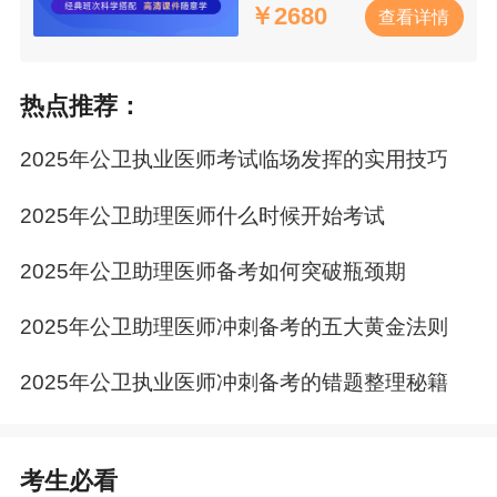
￥
2680
查看详情
师
辅导课程会根据25年考试大纲及教材内容进行
录制，网校老师也会在日常授课过程中针对变动
部分重点强调。
专业师资团队领航指导，科学规
热点推荐：
划阶段课程有的放矢。
所以，
跟着网校老师学，
大纲变动也不慌！
2025年公卫执业医师考试临场发挥的实用技巧
2025年公卫助理医师什么时候开始考试
2025年公卫助理医师备考如何突破瓶颈期
2025年公卫助理医师冲刺备考的五大黄金法则
2025年公卫执业医师冲刺备考的错题整理秘籍
考生必看