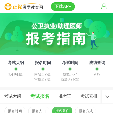
下载APP
公卫执业/助理医师
考试大纲
报名时间
考试时间
成绩查询
1月16日起
网报:1.29起
技能6.6-7
9.19
审核:2.27起
综合8.21-22
考试报名
考试大纲
准考证
考试安排
考
报名条件
报名时间
报名入口
报名方式