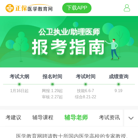
下载APP
公卫执业/助理医师
考试大纲
报名时间
考试时间
成绩查询
1月16日起
网报:1.29起
技能6.6-7
9.19
审核:2.27起
综合8.21-22
辅导老师
报考建议
辅导课程
考试资讯
医学教育网聘请数十所国内医学高校的专家教授、