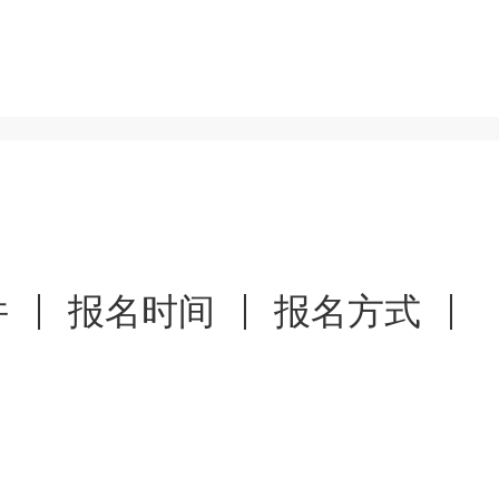
第二代居民身份证、临时身份
件
报名时间
报名方式
港澳地区居民报考医师资格人