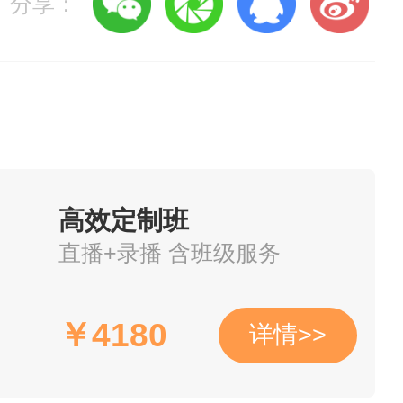
业医师法》（以下简称《执业
分享：
如下：
（原卫生部令第4号）和《传
部令第52号）有关规定。
高效定制班
理条例》和《医疗机构管理条
直播+录播 含班级服务
￥
4180
详情>>