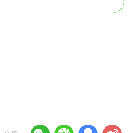
政策有调整变化的条款设定了
工作，又保持政策的连续性。
指导各地做好
医师资格考试报
重要作用。
14版）