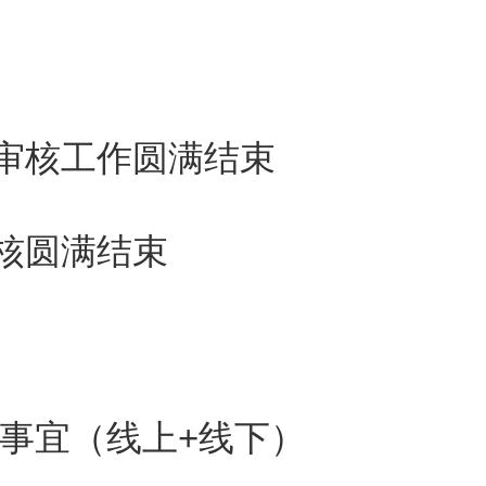
1年并考核合格的证明。
于当年8月31日前提交试用期
名审核工作圆满结束
审核圆满结束
机构试用时间或累计（含多个
具的试用期考核合格证明，方
关事宜（线上+线下）