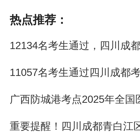
（一）报名时考生应当提
热点推荐：
应届毕业生报名时应当提
12134名考生通过，四川成
满1年并考核合格的证明。
11057名考生通过四川成都
考生报考时应当在与报考
机构）试用时间满1年。
广西防城港考点2025年全
（二）现役军人必须持所
重要提醒！四川成都青白江区