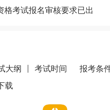
师资格考试报名审核要求已出
明当年有效。
医师资格人员的有效身份证件为
试大纲
考试时间
报考条
部证、士兵证、军队学员证；台
下载
民往来大陆通行证。
份证件为护照。