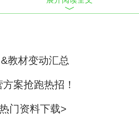
规定（2014版）》对于和以前
规范
医师资格考试报名
资格审核
大纲&教材变动汇总
规定（2014版）》的公布将对
特训营方案抢跑热招！
格准入，提高医师队伍素质起到
背热门资料下载>
医师资格考试报名
资格规定（20