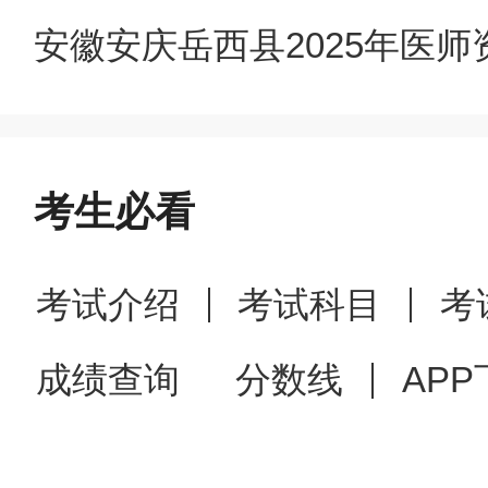
可报考。
安徽安庆岳西县2025年医
（三）试用期考核合格证
第四条报名有效身份证件
考生必看
（一）中国大陆公民报考
考试介绍
考试科目
考
证、军官证、警官证、文职干
成绩查询
分数线
APP
员的有效身份证件为台港澳居
（二）外籍人员的有效身