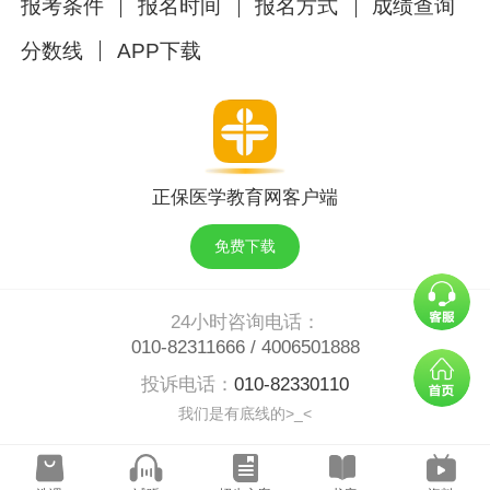
报考条件
报名时间
报名方式
成绩查询
4月1日-4月
国家医学考试网（石河
查看
新疆
分数线
APP下载
10日
子考点线下缴费）
>
4月1日-4月
查看
广西
国家医学考试网
13日
>
4月1日-4月
查看
西藏
国家医学考试网
13日
>
正保医学教育网客户端
4月2日-4月8
查看
江苏
国家医学考试网
免费下载
日
>
4月2日-4月9
查看
湖北
国家医学考试网
24小时咨询电话：
日24时
>
010-82311666
/
4006501888
4月3日-4月9
查看
云南
国家医学考试网
投诉电话：
010-82330110
日
>
我们是有底线的>_<
广东省医师资格考试考
4月3日
-4月
查看
广东
生报名暨资格审核信息
14日
>