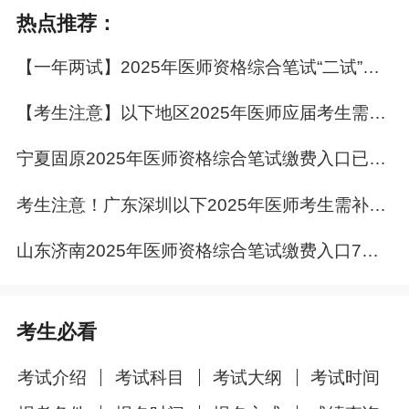
上海
国家医学考试网
31日
>
热点推荐：
3月28日-4月
查看
天津
国家医学考试网
【一年两试】2025年医师资格综合笔试“二试”地区考试安排
3日24时
>
3月28日-4月
查看
【考生注意】以下地区2025年医师应届考生需补交《试用期考核证明》！
北京
国家医学考试网
7日24时
>
3月31日-4月
查看
宁夏固原2025年医师资格综合笔试缴费入口已开通，考生速去！
海南
国家医学考试网
7日
>
考生注意！广东深圳以下2025年医师考生需补交工作年限证明！
内蒙
4月1日-4月7
查看
国家医学考试网
古
日
>
山东济南2025年医师资格综合笔试缴费入口7月17日开通！
4月1日-4月8
查看
甘肃
国家医学考试网
日
>
4月1日-4月9
查看
考生必看
重庆
国家医学考试网
日
>
考试介绍
考试科目
考试大纲
考试时间
4月1日-
4月
查看
湖南
国家医学考试网
15日23时
>