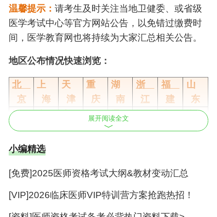
温馨提示：
请考生及时关注当地卫健委、或省级
医学考试中心
等官方网站公告，以免错过缴费时
间，医学教育网也将持续为大家汇总相关公告。
地区公布情况快速浏览：
北
上
天
重
湖
浙
福
山
京
海
津
庆
南
江
建
东
河
山
安
江
辽
江
吉
湖
展开阅读全文
北
西
徽
苏
宁
西
林
北
广
广
宁
四
河
甘
陕
西
小编精选
东
西
夏
川
南
肃
西
藏
海
黑龙
贵
内蒙
青
云
新
[免费]2025医师资格考试大纲&教材变动汇总
南
江
州
古
海
南
疆
[VIP]2026临床医师VIP特训营方案抢跑热招！
2025年医师资格
实践技能
缴费时间|要
[资料]医师资格考试备考必背热门资料下载>