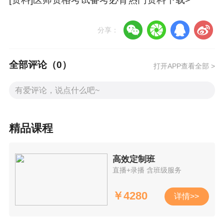
求
分享：
省/直
官方
技能缴费时间
缴费方式
辖市
通知
全部评论（
0
）
同现场审核时
查看
打开APP查看全部 >
吉林
现场缴费&微信缴费
间
>
3月17日-3月
健康山西医生版公众
查看
山西
21日
号/审核现场缴费
>
3月18日-3月
查看
精品课程
青海
国家医学考试网
28日
>
3月20日-3月
查看
高效定制班
浙江
国家医学考试网
直播+录播 含班级服务
28日
>
3月20日-4月
查看
宁夏
国家医学考试网
￥
4280
详情>>
3日
>
3月27日-3月
查看