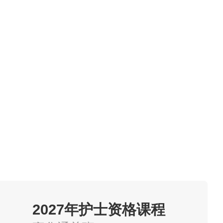
加盖工作单位或档案存放单位
教育部门出具的录取名单、毕业
2027年护士资格课程