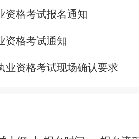
执业资格考试报名通知
局需在规定时间内对本辖区内符
12月26日下午下班前将通过初
执业资格考试通知
交至市卫生信息与医学考试中心
士执业资格考试现场确认要求
2026年
护理
、助产类应届毕
盖自治区教育厅印章）及实习证
年12月26日下午下班前将初审
历届报考人员与应届报考人员材