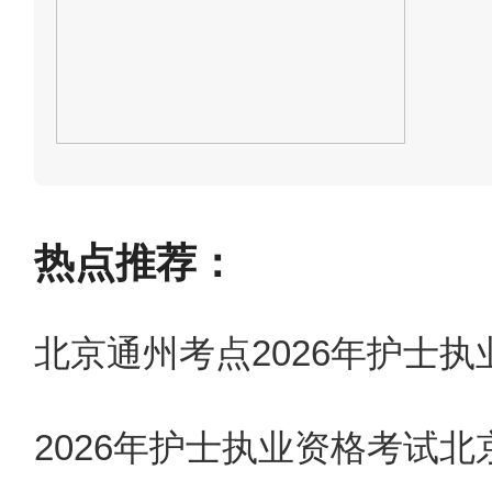
5.2026年在校应届
治区教育厅印章）及实习证明
现场确认点具体安排如下
热点推荐：
1.市卫生信息与医学考
请市直各医疗卫生机构对本单位
北京通州考点2026年护士
下班前将通过初审的考生相关
2026年护士执业资格考试
完毕后再次返回单位给考生签