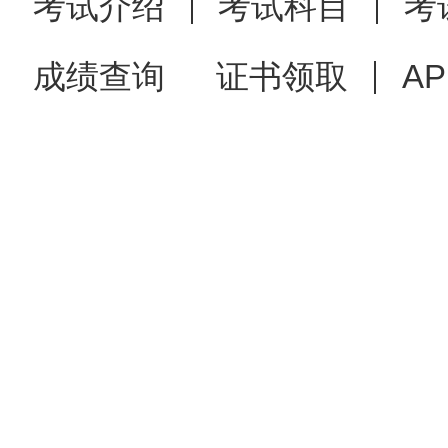
考试介绍
考试科目
考
成绩查询
证书领取
A
4.广西英华国际职业学
生名单（名单需加盖自治区教
2）；历届生按现场确认时所需
报考人员的纸质材料、网上确
员材料务必分开汇总）提交至
5.各现场确认点须做好
息向社会发布。