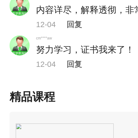
内容详尽，解释透彻，非
1.《2026年
护士
执业资
12-04
回复
公章（2026年在校应届毕业
cm****aw
努力学习，证书我来了！
2.有效身份证件原件和
12-04
回复
3.学历（学位）证书原
精品课程
4.广西区外中专毕业生
生名册、学历证书鉴定证明等