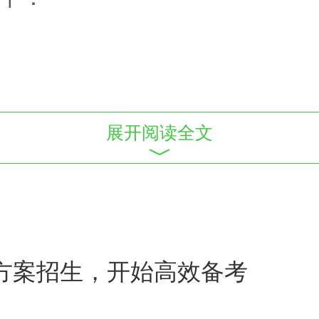
展开阅读全文
源社会保障部印发的《
护士
执业
可以报名参加考试。各考点要严
报名资格，对不符合报名条件的
生方案招生，开始高效备考