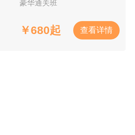
豪华通关班
供在校毕业生名单（名单加盖自
见附件2）。
￥
680
起
查看详情
考生报名资料审核及现场确认。
于2025年12月22日上午
考试中心进行网上确认，确认