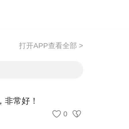
9-22日期间，登录国家卫生健康
（www.21wecan.com）
打开APP查看全部 >
所在现场确认点要求，在2025年
（档案）所在地的现场确认点进
，非常好！
0