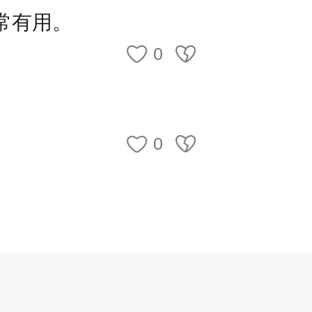
常有用。
格考试报名申请表》（附件1），
0
生加盖所在学校公章）。
复印件。
0
件和复印件。
，还需提供毕业学校所在地省级
学籍证明材料。