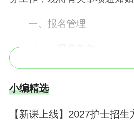
一、报名管理
（一）报名条件
凡符合原卫生部、人力资
小编精选
74号）中报名条件的人员，
执业资格考试办法》审定考生
【新课上线】2027护士招
（二）网上报名