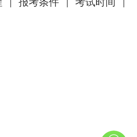
程
报考条件
考试时间
名、现场确认工作，并提供毕业
实习证明模板提供，详见附件
年12月26日下午下班前将初审
（历届报考人员与应届报考人
方式和现场确认时间、地点等信