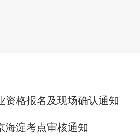
毕业生由学校统一组织报名，并提
（请按照实习证明模板提供，详
：
试中心负责市直各医疗卫生机构
符合报名条件考生资料的初审，并
执业资格报名及现场确认通知
纸质资料提交市卫生信息与医学
北京海淀考点审核通知
字确认。