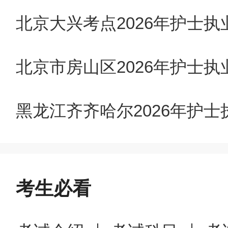
北京大兴考点2026年护士
2.各县（区）卫生健康
上确认等工作，并于2025年
北京市房山区2026年护士
认信息、考生信息汇总表等提
黑龙江齐齐哈尔2026年护
3.钦州市卫生学校负责本校
并提供毕业生名单（名单需加
供，详见附件2），于2025
考生必看
息、考生信息汇总表等资料（
生信息与医学考试中心。