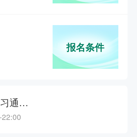
抓紧确认！2025卫生资格报名状态解读及新课答疑
--21:00
报名条件
1.5年拿本科？43分就及格？零基础升本报考攻略
--20:30
大咖连麦专场——揭秘高效复习通关技巧
22:00