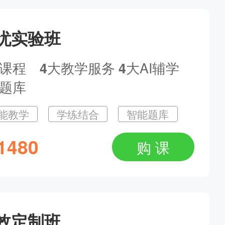
忧实验班
网报倒计时，2025初中级职称备考答疑专场
--18:00
大课程
大教学服务
大AI辅学
4
4
题库
能教学
学练结合
智能题库
抓紧确认！2025卫生资格报名状态解读及新课答疑
--21:00
1480
购 课
效定制班