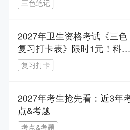
三色笔记
2027年卫生资格考试《三色
复习打卡表》限时1元！科
规划备考！
复习打卡
2027年考生抢先看：近3年
点&考题
考点&考题