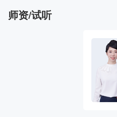
师资/试听
主页
课特点：教学风格独
片、口诀等多种教学手
懂，点明考点。
础
试听