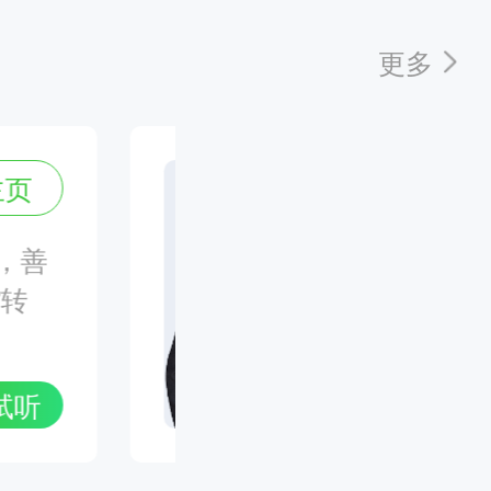
南苑陪你过医考：2025执业及主治医师备考指导
更多
1:00
舒国
主页
网报倒计时，2025初中级职称备考答疑专场
，善
舒老师
--18:00
”转
位，多
考；善
忆。
抓紧确认！2025卫生资格报名状态解读及新课答疑
试听
微生物
--21:00