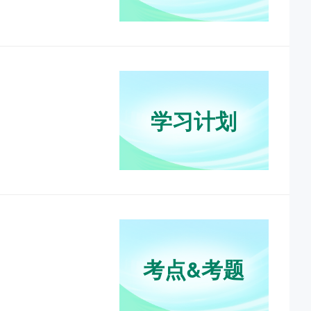
大咖连麦专场——揭秘高效复习通关技巧
22:00
南苑陪你过医考：2025执业及主治医师备考指导
学习计划
1:00
网报倒计时，2025初中级职称备考答疑专场
--18:00
考点&考题