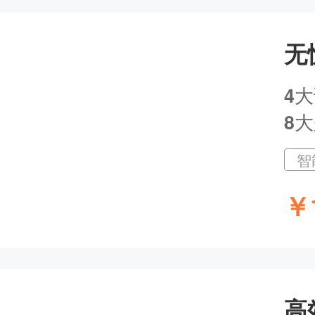
无
主讲人：网校老师 | 2024-12-06 15:55
4
大
8
智
主讲人：网校老师 | 2024-11-28 18:55
￥
高