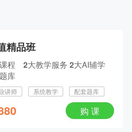
1.5年拿本科？43分就及格？零基础升本报考攻略
--20:30
值精品班
大咖连麦专场——揭秘高效复习通关技巧
大课程
大教学服务
大AI辅学
2
2
题库
22:00
业讲师
系统教学
配套题库
880
南苑陪你过医考：2025执业及主治医师备考指导
购 课
1:00