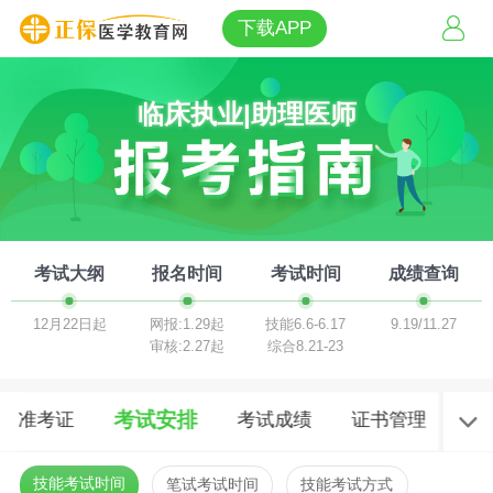
下载APP
临床执业|助理医师
考试大纲
报名时间
考试时间
成绩查询
12月22日起
网报:1.29起
技能6.6-6.17
9.19/11.27
审核:2.27起
综合8.21-23
考试安排
准考证
考试成绩
证书管理
报
技能考试时间
笔试考试时间
技能考试方式