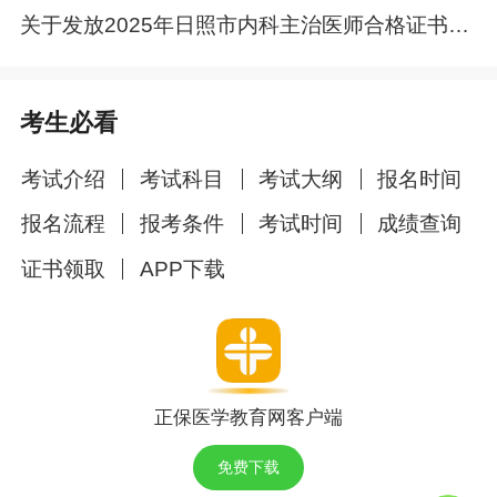
关于发放2025年日照市内科主治医师合格证书的通知
公交线路：24路（丽水职业技术学院南门）、7
路（城北村）、13路(城北村），城北村公交站步
行450米至学校南门。
考生必看
关于有效身份证件的说明
考试介绍
考试科目
考试大纲
报名时间
考试有效身份证件，包括身份证、临时身份证、
报名流程
报考条件
考试时间
成绩查询
军队人员有效证件（包括解放军及武警部队的军
证书领取
APP下载
官证、警官证、文职干部证、士兵证）、港澳台
居民居住证、港澳居民来往内地通行证、台湾居
民来往大陆通行证、外国人永久居留证等在有效
期内使用的证件。
正保医学教育网客户端
请特别注意身份证件有效期，过期、拍照和电子
免费下载
证件，以及复印的身份证件不能使用。户口本、