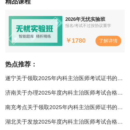
精品课程
三、考试地点
丽水职业技术学院，车辆不进校园，请绿色出
2026年无忧实验班
行，根据指路牌进入相应考试室。
报名/考试不过按协议重学
4月13、14日从学校东门（丽水市莲都区中山街
￥
1780
了解详情
北357号）进入考场。
公交线路：Y线（丽水职业技术学院）、1路（丽
热点推荐：
水职业技术学院）、13路（丽水职业技术学
遂宁关于领取2025年内科主治医师考试证书的通知
院）、14路（丽水职业技术学院）、23路（丽水
职业技术学院）、24路（丽水职业技术学院）、
济南关于办理2025年度内科主治医师考试合格证书的通知
25路（丽水职业技术学院）、301路（丽水职业
技术学院）、313路（丽水职业技术学院）。
南充考点关于领取2025年内科主治医师证书的提示
4月20、21、27日从学校南门（丽水市莲都区欣
湖北关于发放2025年度内科主治医师考试合格人员证书的通知
苑街357号）进入考场。