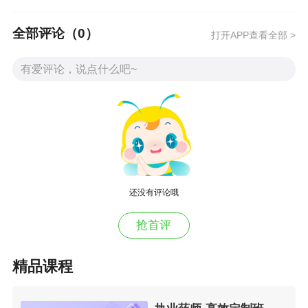
医学教育|网网络课程拥有超大在线课后题库，包
括章节练习、随机练习、自助练习、知识点测试
全部评论（
0
）
打开APP查看全部 >
等多种形式，让考生边学边练，达到进一步巩固
学习效果的目的。在考前冲刺阶段还会提供高含
金量考前模拟试题，帮助学员模拟实战，增加通
过考试的几率。
相关链接：
2016年执业药师考试辅导招生方案>>
还没有评论哦
执业药师移动班>>
抢首评
医学教育网网络课程智能题库>>
精品课程