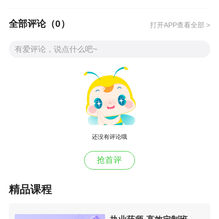
医学教育|网网络课程拥有超大在线课后题库，包
括章节练习、随机练习、自助练习、知识点测试
全部评论（
0
）
打开APP查看全部 >
等多种形式，让考生边学边练，达到进一步巩固
学习效果的目的。在考前冲刺阶段还会提供高含
金量考前模拟试题，帮助学员模拟实战，增加通
过考试的几率。
相关链接：
2016年执业药师考试辅导招生方案>>
还没有评论哦
执业药师移动班>>
抢首评
医学教育网网络课程智能题库>>
精品课程