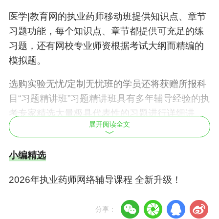
医学|教育网的执业药师移动班提供知识点、章节
习题功能，每个知识点、章节都提供可充足的练
习题，还有网校专业师资根据考试大纲而精编的
模拟题。
选购实验无忧/定制无忧班的学员还将获赠所报科
目“习题精讲班”习题精讲班具有多年辅导经验的执
考专家精选大量极具代表性的习题进行详细讲
展开阅读全文
解，深入剖析出题规律及解题思路，演示解题过
程，提炼解题技巧，指导学员熟悉考试题型、掌
小编精选
握命题规律、提高解题能力。从而帮助考生进一
步完善备考效果，全面提高考试通过率。让考生
2026年执业药师网络辅导课程 全新升级！
边学边练，达到进一步巩固学习效果的目的，帮
助学员模拟实战，增加考试通过率。
分享：