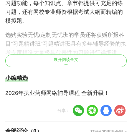
习题，还有网校专业师资根据考试大纲而精编的
模拟题。
选购实验无忧/定制无忧班的学员还将获赠所报科
目“习题精讲班”习题精讲班具有多年辅导经验的执
考专家精选大量极具代表性的习题进行详细讲
展开阅读全文
解，深入剖析出题规律及解题思路，演示解题过
程，提炼解题技巧，指导学员熟悉考试题型、掌
小编精选
握命题规律、提高解题能力。从而帮助考生进一
步完善备考效果，全面提高考试通过率。让考生
2026年执业药师网络辅导课程 全新升级！
边学边练，达到进一步巩固学习效果的目的，帮
助学员模拟实战，增加考试通过率。
分享：
医学教育|网网络课程拥有超大在线课后题库，包
括章节练习、随机练习、自助练习、知识点测试
全部评论（
0
）
打开APP查看全部 >
等多种形式，让考生边学边练，达到进一步巩固