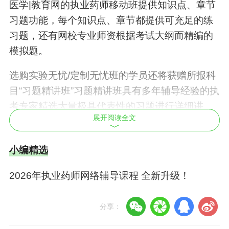
习题，还有网校专业师资根据考试大纲而精编的
模拟题。
选购实验无忧/定制无忧班的学员还将获赠所报科
目“习题精讲班”习题精讲班具有多年辅导经验的执
考专家精选大量极具代表性的习题进行详细讲
展开阅读全文
解，深入剖析出题规律及解题思路，演示解题过
程，提炼解题技巧，指导学员熟悉考试题型、掌
小编精选
握命题规律、提高解题能力。从而帮助考生进一
步完善备考效果，全面提高考试通过率。让考生
2026年执业药师网络辅导课程 全新升级！
边学边练，达到进一步巩固学习效果的目的，帮
助学员模拟实战，增加考试通过率。
分享：
医学教育|网网络课程拥有超大在线课后题库，包
括章节练习、随机练习、自助练习、知识点测试
全部评论（
0
）
打开APP查看全部 >