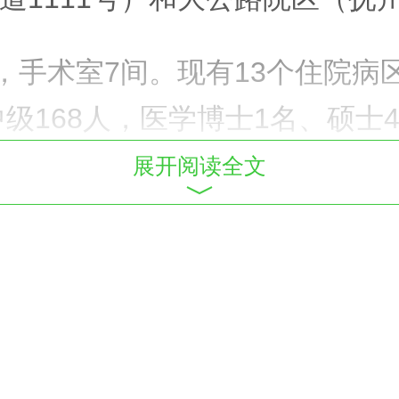
，手术室7间。现有13个住院病
中级168人，医学博士1名、硕士
名老中医药专家工作室专家、全
展开阅读全文
名，市名中医8名。医院是旴江
医院大力推进全国中医药传承创
区建设。现建有全国名老中医药
基地1个、国家中医优势专科1
点专科4个，省级基层特色专科8