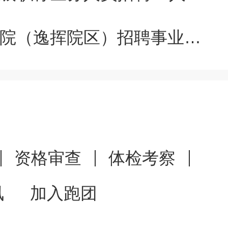
【广东广州】2025广东广州中医药大学第一附属医院深汕医院（逸挥院区）招聘事业单位工作人员11人公告
至邮箱或携带纸质应聘材料
案表及岗位条件中涉及到的执
资格审查
体检考察
、近期2寸免冠证件照2
讯
加入跑团
区图书馆8楼组织人事科现场