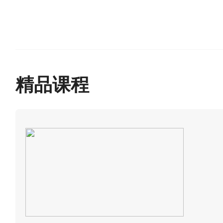
医院改扩建项目是2022年抚
米。一期规划床位为500张（
精品课程
学院眼科医院签署合作协议，
科学院眼科医院抚州医院。医
品牌”五个重点要求，在中医药
医院高质量发展新格局。
为实现医院又快又好发展，为