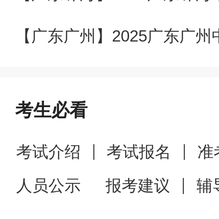
二
招聘程序和方法步骤
（一）报名时间
考生必看
医院
发布公告之日起至2024年
（包括身份证、学历和学位证
考试介绍
考试报名
准
业证、各层次专业技术资格证
人员公示
报考建议
辅
张），并填写《抚州市中医医
报名（抚州市赣东大道1111