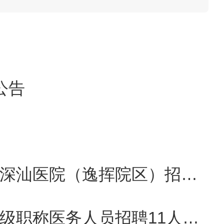
中医药服务，现向社会招聘相
公告
5周岁及以下（1998年1月
【广东广州】2025广州汕尾市广州中医药大学第一附属医院深汕医院（逸挥院区）招聘事业单位11人公告
，45周岁及以下（1978年1
【广东珠海】2025广东珠海市中西医结合医院面向博士和高级职称医务人员招聘11人公告