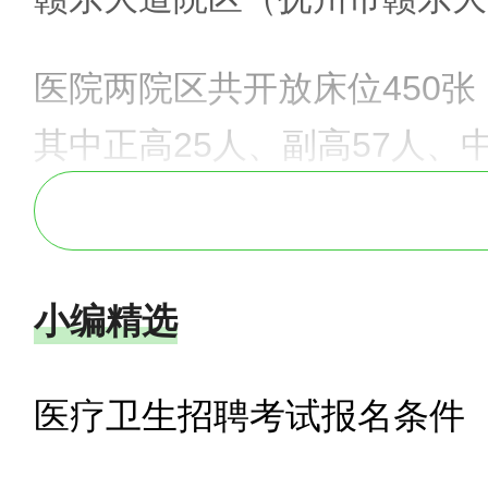
医院两院区共开放床位450张
其中正高25人、副高57人、
受国务院特殊津贴专家、全国
承指导老师2人，省名中医9
的主要传承基地。今年以来，
小编精选
建江西省中医药综合改革先行
医疗卫生招聘考试报名条件
医药管理局旴江医学流派建设
有省级腰痛中心1个、中医重