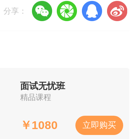
分享：
125亩，总建筑面积13万平方
月，抚州市人民政府与中国中医科
家区域医疗中心——中国中医
、做精管理、做优服务、做响
面试无忧班
”、敢做“排头兵”，奋力开创
精品课程
￥
1080
立即购买
，现向社会招聘相关专业技术