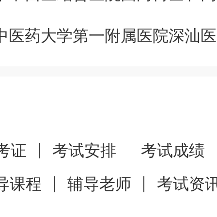
1月31日
，符合条件者可发简历
书、教育部学历证书电子注册备
考证
考试安排
考试成绩
书等其它方面材料原件及复印件
导课程
辅导老师
考试资
院应聘登记表》，到赣东大道院
号）。