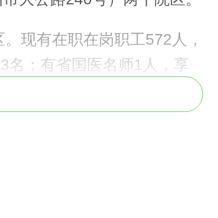
区。现有在职在岗职工572人，
43名；有省国医名师1人，享
国名老中医药专家学术经验继
医学流派和建昌帮特色炮制技艺
新发展示范试点项目建设和创
专家传承工作室3个、国家中
个、国家中医重点科室2个。拥
个，省级中医重点专病1个。