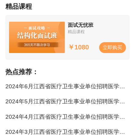
人员23人
精品课程
吉
吉安市吉州区2023年招高层次卫生人才1名
面试无忧班
安
精品课程
赣
赣州市南康区第二人民医院招工作人员32人
州
￥
1080
立即购买
抚
抚州市中医医院2024年招工作人员16人
州
热点推荐：
龙
龙南市第一人民医院招工作人员6人
南
2024年6月江西省医疗卫生事业单位招聘医学人才公告汇总
【
友情提示
】
2024年5月江西省医疗卫生事业单位招聘医学人才公告汇总
1、部分地区可能由当地主管部门直接公布，请您
留意当地主管部门通知，不要错过考试报名/现场
2024年4月江西省医疗卫生事业单位招聘医学人才公告汇总
审核/交费/准考证打印/成绩查询/证书领取。
2024年3月江西省医疗卫生事业单位招聘医学人才公告汇总