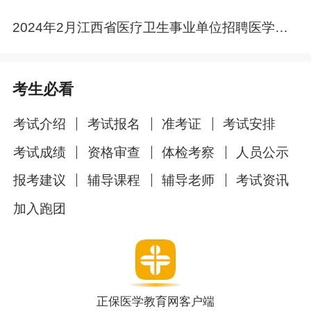
2、关于报名时间、报名条件、考试时间等详细的
内容直接点击招聘公告查看。
2024年2月江西省医疗卫生事业单位招聘医学人才公告汇总
【温馨提示】
考生必看
更多
医疗招聘
新鲜资讯和新鲜招聘信息尽在“正保
卫生人才招聘”微信公众号，欢迎下方扫描二维码
考试介绍
考试报名
准考证
考试安排
关注！
考试成绩
资格审查
体检考察
人员公示
报考建议
辅导课程
辅导老师
考试资讯
加入跑团
正保医学教育网客户端