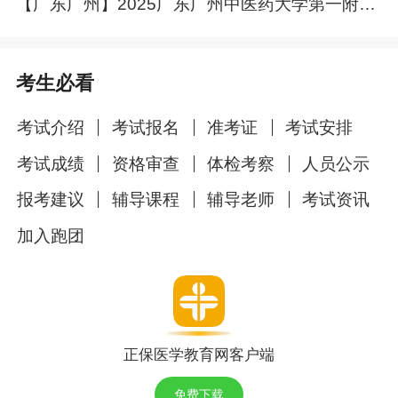
【广东广州】2025广东广州中医药大学第一附属医院深汕医院（逸挥院区）招聘事业单位工作人员11人公告
（二）超声医学科医师 2名
任职和岗位要求：1.年龄在35周岁（含）以下；
2.取得大专及以上学历；3.临床医学或医学影像学
考生必看
专业；4.取得执业医师资格；5.有工作经验者优先
考试介绍
考试报名
准考证
考试安排
考虑。
考试成绩
资格审查
体检考察
人员公示
薪资待遇：固定工资4000元/月+奖金（试用期两
报考建议
辅导课程
辅导老师
考试资讯
个月，试用期满后享受科室核算后的奖金），享
受五险、工会福利。
加入跑团
（三）病理科技师 1名
任职和岗位要求：1.年龄在35周岁（含）以下；
2.取得大专及以上学历；3.医学检验技术专业；4.
正保医学教育网客户端
取得医学检验技术相关资格；5.有工作经验者优
先考虑。
免费下载