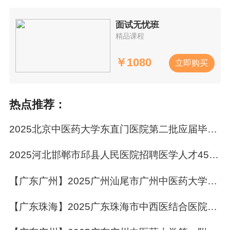
（四）具备良好的思想政治素质和职业道德，有
面试无忧班
团队意识，吃苦耐劳、诚信敬业精神。
精品课程
二、招聘岗位、人数、任职条件及薪资待遇
￥
1080
立即购买
（一）医学影像科诊断医师 1名
热点推荐：
任职和岗位要求：1.年龄在35周岁（含）以下；
2.取得大专及以上学历；3.临床医学或医学影像学
2025北京中医药大学东直门医院第二批应届毕业生招聘6人公告
专业；4.取得执业医师资格；5.有工作经验者优先
2025河北邯郸市邱县人民医院招聘医学人才45人公告
考虑。
【广东广州】2025广州汕尾市广州中医药大学第一附属医院深汕医院（逸挥院区）招聘事业单位11人公告
薪资待遇：固定工资4000元/月+奖金（试用期两
个月，试用期满后享受科室核算后的奖金），享
【广东珠海】2025广东珠海市中西医结合医院面向博士和高级职称医务人员招聘11人公告
受五险、工会福利。