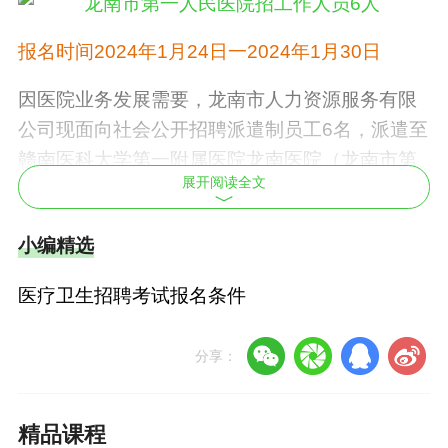
报名时间
2024年1月24日一2024年1月30日
因医院业务发展需要，龙南市人力资源服务有限
公司现面向社会公开招聘派遣制员工6名，派遣至
赣南医科大学第一附属医院龙南医院（龙南市第
展开阅读全文
一人民医院）工作，现将有关事项公告如下：
一、应聘人员基本条件
小编精选
（一）遵纪守法，品行端正，踏实肯干，无违法
医疗卫生招聘考试报名条件
记录；
分享：
（二）身体健康，无传染性、慢性疾病史；
（三）工作期间，须遵守单位各项规章制度，服
精品课程
从分配；