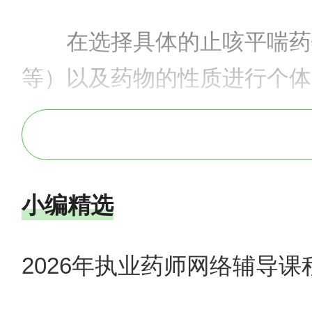
在选择具体的止咳平喘药
等）以及药物的性质进行个体
- 对于风寒引起的咳嗽
- 针对肺热型咳嗽，则
小编精选
- 治疗哮喘时，常会结
2026年执业药师网络辅导课
物的效果。