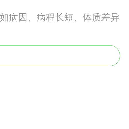
如病因、病程长短、体质差异
物，如桂枝、生姜。
、桔梗。
缓解气道痉挛和清除呼吸道分泌