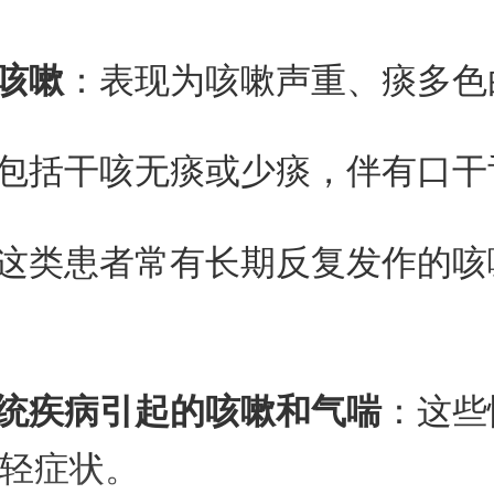
咳嗽
：表现为咳嗽声重、痰多色
包括干咳无痰或少痰，伴有口干
这类患者常有长期反复发作的咳
系统疾病引起的咳嗽和气喘
：这些
轻症状。