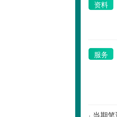
资料
服务
· 当期