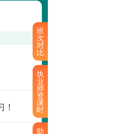
班
次
对
比
执
业
师
资
课
习！
时
助