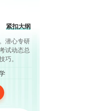
紧扣大纲
。潜心专研
考试动态总
技巧。
学