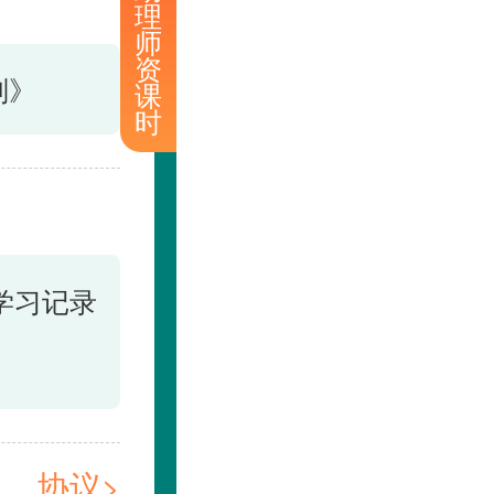
理
师
资
划》
课
时
学习记录
协议>