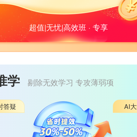
超值|无忧|高效班 · 专享
准学
剔除无效学习 专攻薄弱项
实时答疑
AI