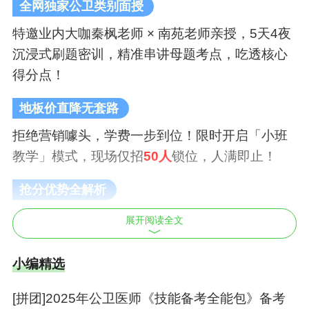
全网独家公卫类别面授
特邀业内大咖秦枫老师 × 南苑老师亲授，5天4夜
沉浸式刷题密训，精准串讲母题考点，吃透核心
得分点！
地板价直降无套路
拒绝营销噱头，学费一步到位！限时开启「小班
教学」模式，现场仅招
50人
锁位，人满即止！
抢分优势全解析
母题串讲：拆解近10年高频考点，掌握「一题抵
展开阅读全文
五题」的命题逻辑
小编精选
密押刷题：内部研发押题预测，配套实时答疑，
当场攻克薄弱环节
[拼团]2025年公卫医师《技能备考全能包》备考