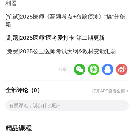
利器
面授专享：现场刷题+考情预测，沉浸式冲刺提分
[笔试]2025医师《高频考点+命题预测》“搞”分秘
快速购买入口
籍
辅导
价格
购买入口
[刷题]2025医师“医考爱打卡”第二期更新
【面授】
公卫执业医师
-五
2980
立即购买>
天四夜刷题密押班
[免费]2025公卫医师考试大纲&教材变动汇总
【直播】
公卫执业医师
-五
1980
立即购买>
天四夜刷题密押班
分享：
【面授】
公卫助理医师
-五
2980
立即购买>
天四夜刷题密押班
全部评论（
0
）
打开APP查看全部 >
【直播】公卫
助理
医师-五
1980
立即购买>
天四夜刷题密押班
详情介绍
精品课程