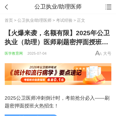
公卫执业/助理医师
首页
>
公卫执业/助理医师
>
考试经验
> 正文
【火爆来袭，名额有限】2025年公卫
执业（助理）医师刷题密押面授班热
招中！
医学教育网
2025-07-04
大号
2025
公卫医师
冲刺倒计时，考前抢分必入——刷
题密押面授班火热招生！