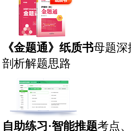
《金题通》纸质书
母题深
剖析解题思路
自助练习·智能推题
考点