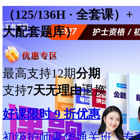
（
125/136
H · 全套课）+
大配套题库）
最高支持12期
分期
支持
7天无理由
退换
好课限时
9
折优惠
初级护师豪华通关班 · 专