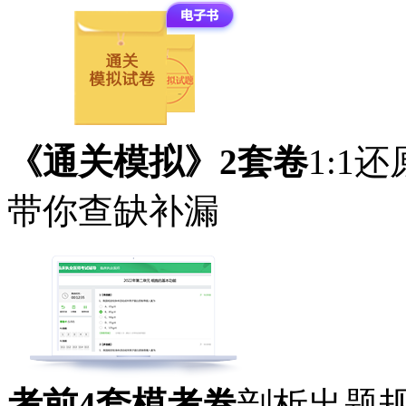
《通关模拟》2套卷
1:1
带你查缺补漏
考前4套模考卷
剖析出题