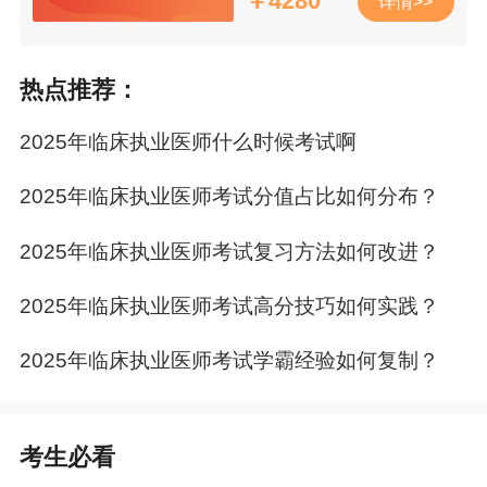
￥
4280
详情>>
三、卫生法规：
2025年临床执业医师考试《卫
生法规》考试大纲下载
热点推荐：
四、医学人文素养：
下载：2025年临床执业医
师考试《医学人文素养》考试大纲
2025年临床执业医师什么时候考试啊
第二部分 基础医学综合：
2025年临床执业医
2025年临床执业医师考试分值占比如何分布？
师考试《基础医学综合》考试大纲（完整版）
一、解剖学：
2025年临床执业医师考试《解剖
2025年临床执业医师考试复习方法如何改进？
学》考试大纲pdf版免费下载
2025年临床执业医师考试高分技巧如何实践？
二、生物化学：
免费下载：2025年临床执业医
师考试《生物化学》考试大纲
2025年临床执业医师考试学霸经验如何复制？
三、生理学：
2025年临床执业医师考试《生理
学》考试大纲（新版）下载
考生必看
四、医学微生物学：
2025年临床执业医师考试