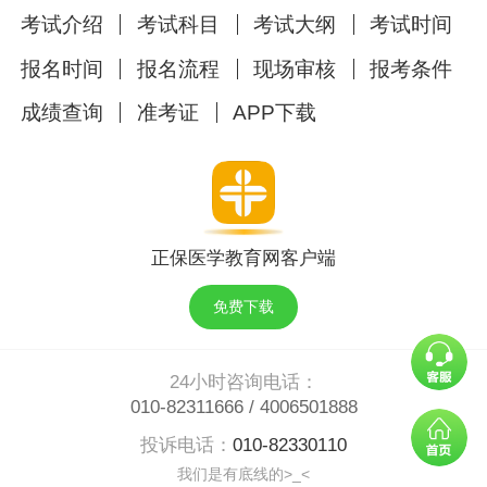
《医学微生物学》考试大纲免费下载
考试介绍
考试科目
考试大纲
考试时间
五、医学免疫学：
（新版）2025年临床执业医
报名时间
报名流程
现场审核
报考条件
师考试《医学免疫学》考试大纲
成绩查询
准考证
APP下载
六、病理学：
2025年临床执业医师考试《病理
学》考试大纲完整版下载
七、病理生理学：
2025年临床执业医师考试
《病理生理学》考试大纲免费下载
正保医学教育网客户端
八、药理学：
免费下载：2025年临床执业医师
考试《药理学》考试大纲
免费下载
第三部分 预防医学综合：
【新版】2025年临
床执业医师考试《预防医学综合》考试大纲
24小时咨询电话：
010-82311666
/
4006501888
第四部分 临床医学综合：
（完整版）2025年
投诉电话：
010-82330110
临床执业医师考试《临床医学综合》考试大纲
我们是有底线的>_<