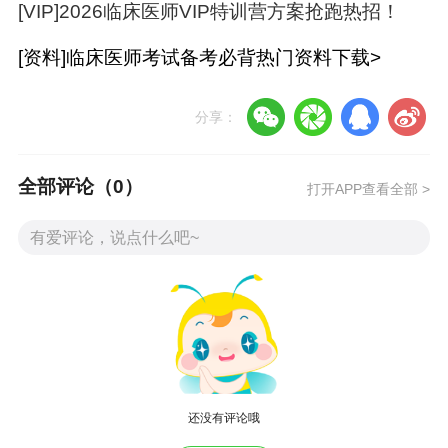
[VIP]2026临床医师VIP特训营方案抢跑热招！
1.为什么医考生都在用？
[资料]临床医师考试备考必背热门资料下载>
《仿真试卷》
中的题目由专业教研团队，根
据考试大纲、考情动态，编纂出来的具有代
分享：
表性的考试题目，帮助考生更准确的
掌握考
试趋势，查漏补缺，调整方向
，是备考道路
全部评论（
0
）
打开APP查看全部 >
上的指明灯！
还没有评论哦