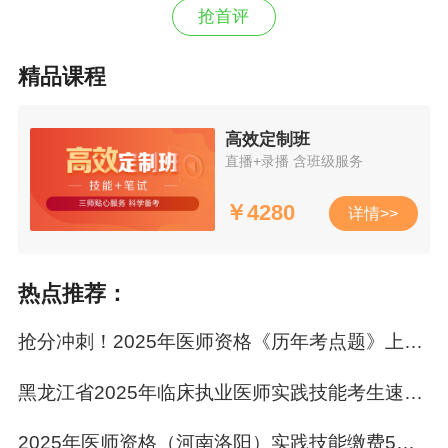
抢首评
精品课程
2.你是否需要入手仿真试卷？
高效定制班
如果你有这样的困惑：
直播+录播 含班级服务
第一次考，
不清楚考试题型及考试内容
的考
￥
4280
详情>>
生
盲目做题，
不清楚
考试重点难点
的考生
热点推荐：
多次考试没通过，
想
提前了解今年考情
的考
抢分冲刺！2025年医师资格《历年考点题》上线！0.1元拿下冲刺利器！
生
黑龙江省2025年临床执业医师实践技能考生速看考场要求！
尽快解锁《仿真试卷》就对了！
2025年医师资格（河南洛阳）实践技能缴费5月22日最后一天！