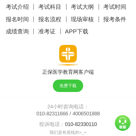
元红包雨
宠粉福利来袭！
考试介绍
考试科目
考试大纲
考试时间
报名时间
报名流程
现场审核
报考条件
成绩查询
准考证
APP下载
（活动时间：以医学教育网活动页面为准）
正保医学教育网客户端
热点推荐：
免费下载
【汤老师精选】2023临床医师二试考前最后45道
题，临考必刷！
24小时咨询电话：
紧急！2023临床助理医师精选89个考点，临考再
010-82311666
/
4006501888
看一眼！胜算更大！
投诉电话：
010-82330110
我们是有底线的>_<
全国2023年临床助理医师综合笔试考试（二试）