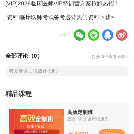
[VIP]2026临床医师VIP特训营方案抢跑热招！
门）
[资料]临床医师考试备考必背热门资料下载>
考场地址：临川区迎宾大道9号
（二）江西中医药高等专科学校实训楼（西南
分享：
门）
考场地址：临川区文昌大道2766号
全部评论（
0
）
打开APP查看全部 >
三、注意事项
（一）考生在考前25分钟（第一单位：考前30分
钟）凭《准考证》和有效身份证件进入考室。
精品课程
（二）参加计算机化考试的考生，除准考证和有
高效定制班
效身份证外，其他任何物品不得带入考室。
直播+录播 含班级服务
（三）开考30分钟后考生不得进入考室，考试期