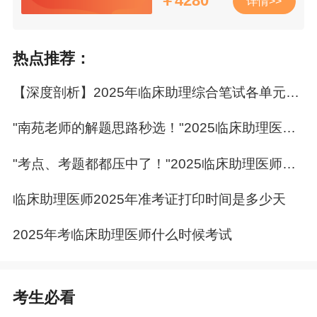
￥
4280
详情>>
间考生不得离开考场。
（四）考生注意计算机化考试跨题型不可回看，
热点推荐：
机考考试结束后考生有序离开考室。
【深度剖析】2025年临床助理综合笔试各单元难度&命题特点
（五）考生应自觉服从监考员管理，不得以任何
理由妨碍监考员监考工作。对违法违规的考生，
"南苑老师的解题思路秒选！"2025临床助理医师笔试第二单元学员反馈
将依据《医师资格考试违纪违规处理规定》及有
"考点、考题都都压中了！"2025临床助理医师笔试第一单元学员反馈
关法律法规进行处理。
临床助理医师2025年准考证打印时间是多少天
正保医学教育网特推出
二试考前急救班
和
二试
2025年考临床助理医师什么时候考试
特训班
，参照一试命题考点及考试难度，针对
性攻克二试。全直播授课，以题带点。全真模
考密卷，临考实战，决战更有信心！正
考生必看
值“爽”11钜惠，
好课8折用券
，边花边省，
千