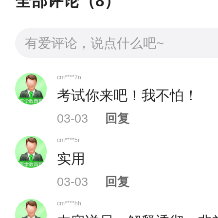
全部评论（
8
）
cm****7n
考试你来吧！我不怕！
03-03
回复
cm****5r
实用
03-03
回复
cm****hh