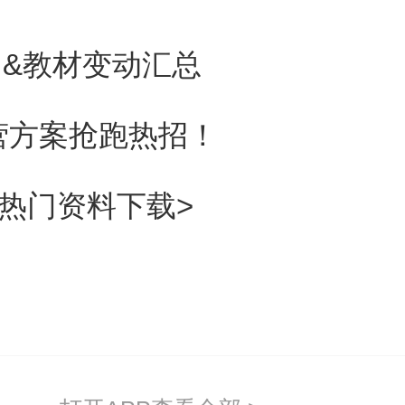
试报名审核材料模板|特殊要求汇
大纲&教材变动汇总
考试摸底水平测试，抢占复习先机
特训营方案抢跑热招！
背热门资料下载>
试实践技能缴费时间|方式|金额