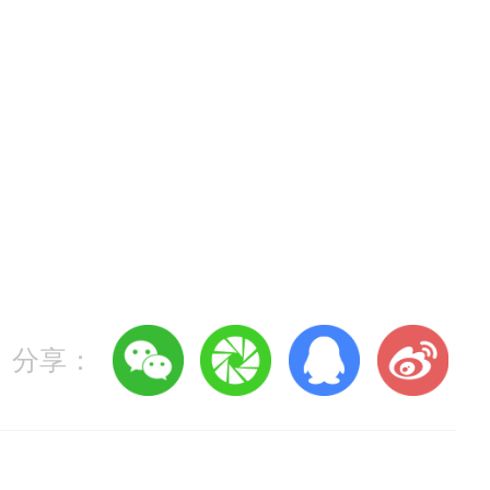
总
！
分享：