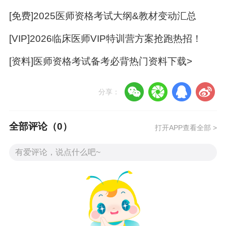
[免费]2025医师资格考试大纲&教材变动汇总
[VIP]2026临床医师VIP特训营方案抢跑热招！
[资料]医师资格考试备考必背热门资料下载>
分享：
也欢迎各位考生参与
【有奖猜分】活动
，我们将
全部评论（
0
）
在猜中2024医师资格查分日期的考生中随机抽取
打开APP查看全部 >
5位赠送正保定制手提帆布包哦！