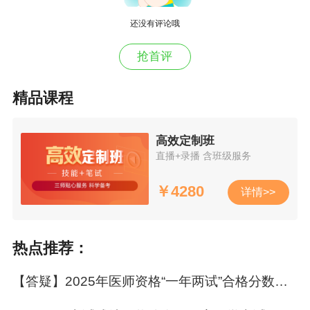
成绩查询方式（参考2023年）
还没有评论哦
1、官网查分系统
抢首评
考生可登陆国家医学考试网（）首页“
成绩查
询入口
”快捷界面，输入“
准考证号
”、“
证件编
精品课程
号
”和“
图片识别码
”进行查询。
高效定制班
直播+录播 含班级服务
￥
4280
详情>>
热点推荐：
也可以通过“考生服务”-“登陆”-"成绩查询"直接
查看成绩。
【答疑】2025年医师资格“一年两试”合格分数线多少？