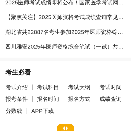
2025医师考试成绩即将公布！国家医学考试网成绩查询界面已变！
【聚焦关注】2025医师资格考试成绩查询常见问题&答疑
湖北省共22887名考生参加2025年医师资格综合笔试考试
四川雅安2025年医师资格综合笔试（一试）共576名考生参加
2、小程序查询
考生必看
国家医学考试中心
已开通百度小程序和微信小
考试介绍
考试科目
考试大纲
考试时间
程序，考生可使用手机中的百度APP和微信
APP，扫描二维码，输入“
准考证号
”、“
证件编
报考条件
报名时间
报名方式
成绩查询
号
”和“图片识别码”进行查询。
分数线
APP下载