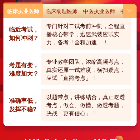
临床执业医师
临床助理医师
中医执业医师
中医助
专门针对二试考前冲刺，全程直
临近考试，
播核心带学，迅速武装应试实
如何冲刺？
力，备考「全程加速」！
专业教学团队，浓缩高频考点，
考题有变，
真实还原一试难度，横扫疑点，
难度加大？
应试「直戳考点」！
以题带点，讲练结合，真正吃透
准确率低，
考点，做会、做懂、做透考题，
发挥不稳?
决战「更有信心」！