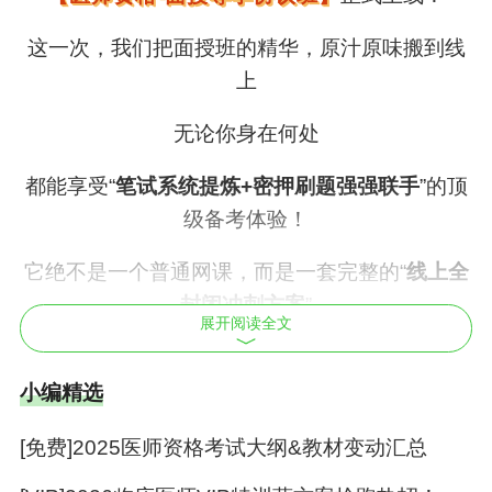
这一次，我们把面授班的精华，原汁原味搬到线
上
无论你身在何处
都能享受“
笔试系统提炼+密押刷题强强联手
”的顶
级备考体验！
它绝不是一个普通网课，而是一套完整的“
线上全
封闭冲刺方案
”
展开阅读全文
即将封班！欲报从速！
小编精选
包含两大王牌模块：
[免费]2025医师资格考试大纲&教材变动汇总