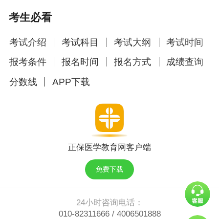
中医助理
飞等
考生必看
中西医执业
中西医医
张钰琪|唐
19800元
考试介绍
考试科目
考试大纲
考试时间
中西医助理
师
飞等
报考条件
报名时间
报名方式
成绩查询
口腔执业
鸿儒|涵钰
分数线
APP下载
口腔医师
19800元
口腔助理
等
限定重磅政策：
不过退费
，机会仅此一次
！
即将封班！欲报从速！
正保医学教育网客户端
我们深知你的顾虑：万一努力了还没过怎么办？
免费下载
为此，
面授尊享协议班
独家推出限时政策：
24小时咨询电话：
技能考试｜笔试（二试） 不过可退费！
010-82311666
/
4006501888