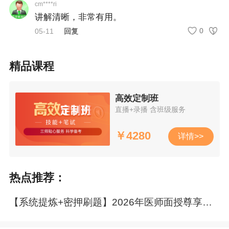
高强度、高密度刷题特训，题目直击命题人思路。
cm****ri
讲解清晰，非常有用。
老师逐题精讲，举一反三，练透高频题型、易错题
0
05-11
回复
型、密押题型。
精品课程
高效定制班
直播+录播 含班级服务
·课程安排：
￥
4280
详情>>
辅导类别
价格
讲师
购买入口
汤以恒|景
临床执业
热点推荐：
临床医师
19800元
晴等
临床助理
【系统提炼+密押刷题】2026年医师面授尊享协议班7月31日封班！
中医执业
张钰琪|唐
中医医师
19800元