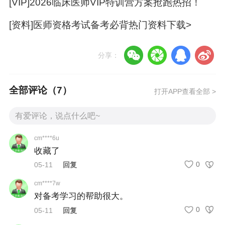
[VIP]2026临床医师VIP特训营方案抢跑热招！
旗舰直播班——笔试系统提炼
[资料]医师资格考试备考必背热门资料下载>
名师带你逐章梳理考纲核心，剔除冗余，只讲考
点、重点、难点。
分享：
帮助考生在短时间内建立完整知识框架，基础再弱
也能跟得上。
全部评论（
7
）
打开APP查看全部 >
cm****6u
收藏了
0
05-11
回复
cm****7w
对备考学习的帮助很大。
5天4夜刷题直播班——密押刷题强强联手
0
05-11
回复