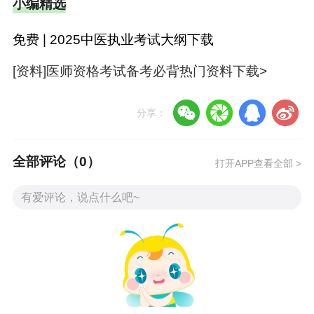
小编精选
相关推荐：
免费 | 2025中医执业考试大纲下载
【多地延期】2022年中医执业医师医学综合笔试
[资料]医师资格考试备考必背热门资料下载>
考试延考地区汇总！
【应试指南】2022年执业/助理医师延考、二试地
分享：
区考生复习攻略
全部评论（
0
）
打开APP查看全部 >
【考生关注】2022医师资格综合笔试延考地区考
生怎么办？今年还能考吗？
【专业解读】从2022年中医执业医师考试题型看
2023年出题趋势>
以上为“全国
中医执业医师
考试成绩多少分才能及
格2022年？”全部内容，由医学教育网小编整理，