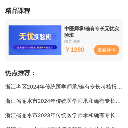
精品课程
2.掌握独具特色、安全有效的传统医学诊疗技
术。
中医师承/确有专长无忧实
二、报名时间及地点
验班
辅导课程
（一）网上报名。时间：2022年12月5日9:00-12
￥
1280
查看详情
月23日17:00，
申请人登录，点击传统医学师承
（O52师承）报考按钮进行考核报名，完整填写
热点推荐：
相关信息，网上报名时间截止后，不再受理报名
申请。操作手册在网内资讯中心下载。
浙江考区2024年传统医学师承/确有专长考核报名工作的通知汇总
传统医学医术确有专长人员无需网上填报，提交
浙江省丽水市2024年传统医学师承和确有专长人员考核报名公告
全部纸质材料到县级中医药主管部门进行审核确
认。
浙江省丽水市2023年传统医学师承和确有专长人员考核通告
（二）现场审核确认时间。2022年12月5日——