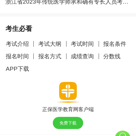
浙江省2023年传统医学师承和确有专长人员考核报名通知汇总
12月23日（工作日）
，传统医学师承申请人持
《传统医学师承出师考核申请表》到师承指导老
师主要执业机构所在市、县级中医药主管部门报
考生必看
名资格初审和报名信息确认；传统医学确有专长
考核申请人携带相关材料到户籍所在市、县级中
考试介绍
考试大纲
考试时间
报名条件
医药主管部门报名，不得跨考点报名，一经发现
报名时间
报名方式
成绩查询
分数线
将取消考核资格。现场审核只受理网上报名信息
APP下载
和证件资料等审核确认，不受理报名申请。
指导老师主要执业机构为省级医疗卫生单位的传
统医学师承考核申请人于2022年12月5日——12
月23日（工作日）到浙江中医药大学（地址：杭
正保医学教育网客户端
州市滨江区至善路浙江中医药大学滨文南校区博
爱楼1516室，联系人：张红英，联系电话 :0571-
免费下载
86633029）进行报名资格初审和报名信息确认。