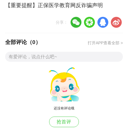
【重要提醒】正保医学教育网反诈骗声明
（一）申请传统医学师承出师考核的，应当同时
具备以下条件：
分享：
1.已签订《传统医学师承关系合同书》，并经县
级以上公证机关公证的师承人员；
全部评论（
0
）
打开APP查看全部 >
2.自公证之日起至2023年8月31日前满三年的；
3.已完成师承学习任务的；
4.符合《浙江省以师承方式学习传统医学管理细
则》其他有关要求。
（二）申请传统医学确有专长考核的，应当同时
还没有评论哦
具备以下条件：
抢首评
1.依法从事传统医学临床实践5年以上；