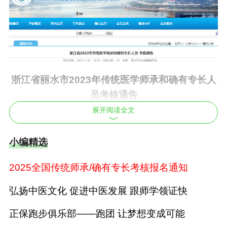
浙江省丽水市2023年传统医学师承和确有专长人
员考核通告
展开阅读全文
根据《传统医学师承和确有专长人员医师资格考
核考试办法》（卫生部令第52号）、《关于印发
小编精选
浙江省以师承方式学习传统医学管理等细则的通
知》（浙卫发〔2008〕117号）及的有关规定，
2025全国传统师承/确有专长考核报名通知
现将2023年传统医学师承和确有专长人员考核有
弘扬中医文化 促进中医发展 跟师学领证快
关事项通告如下：
正保跑步俱乐部——跑团 让梦想变成可能
一、报名条件