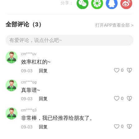
分享：
压迫感等都应引起重视，因为这可能是冠状动脉
供血不足导致的心肌缺血症状。
全部评论（
3
）
打开APP查看全部 >
如果孕妇出现上述任何一种或多种症状，应及时
就医进行详细检查和评估。同时，在孕期管理中
cm****uv
应当密切监测这些指标，并根据医生指导采取相
效率杠杠的~
应措施以保障母婴安全。
0
09-03
回复
cm****og
真靠谱~
0
09-03
回复
cm****q3
非常棒，我已经推荐给朋友了。
0
09-03
回复