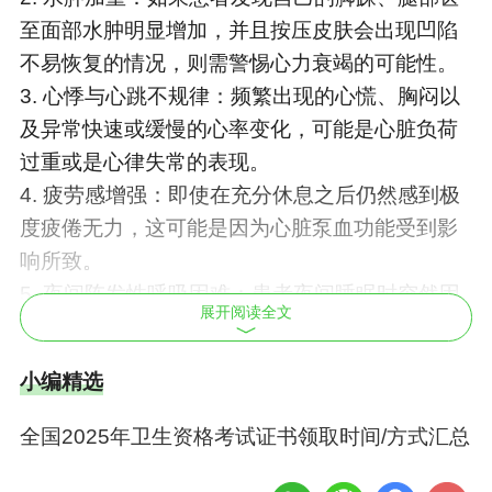
至面部水肿明显增加，并且按压皮肤会出现凹陷
不易恢复的情况，则需警惕心力衰竭的可能性。
3. 心悸与心跳不规律：频繁出现的心慌、胸闷以
及异常快速或缓慢的心率变化，可能是心脏负荷
过重或是心律失常的表现。
4. 疲劳感增强：即使在充分休息之后仍然感到极
度疲倦无力，这可能是因为心脏泵血功能受到影
响所致。
5. 夜间阵发性呼吸困难：患者夜间睡眠时突然因
展开阅读全文
憋气惊醒，需要坐起才能缓解症状，这种情况称
为端坐呼吸，是严重心力衰竭的典型表现之一。
小编精选
6. 体重短期内迅速增加：排除饮食因素外，短时
间内体重快速上升往往与体内水分潴留有关，提
全国2025年卫生资格考试证书领取时间/方式汇总
示可能存在右心功能不全的情况。
7. 胸痛或胸部不适：持续性或者间歇性的胸痛、