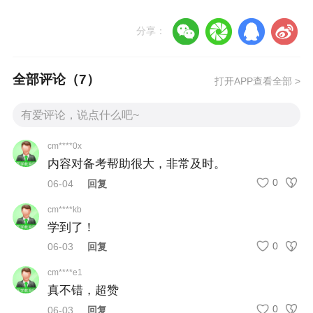
情况下，应避免食用香蕉、橙子等含钾量较高的
水果及其制品。
分享：
6. 适当补充维生素B6：有研究表明，维生素B6对
缓解妊娠期呕吐和化疗引起的恶心有一定效果，
全部评论（
7
）
打开APP查看全部 >
肾病患者在医生指导下适量服用可能也有助于改
善症状。
7. 避免强烈气味的食物：一些食物的气味可能会
cm****0x
引发或加剧恶心感，尽量选择那些味道较为温和
内容对备考帮助很大，非常及时。
的食物。
0
06-04
回复
8. 保持良好的饮食习惯：定时定量进食，并且细
cm****kb
嚼慢咽，有助于减少胃肠道不适。
学到了！
0
06-03
回复
请记住，在进行任何饮食调整之前，请务必咨询
cm****e1
专业的医疗人员，确保所采取的方法适合自己的
真不错，超赞
具体情况。
0
06-03
回复