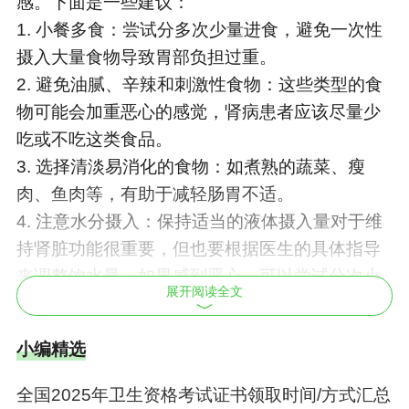
感。下面是一些建议：
1. 小餐多食：尝试分多次少量进食，避免一次性
摄入大量食物导致胃部负担过重。
2. 避免油腻、辛辣和刺激性食物：这些类型的食
物可能会加重恶心的感觉，肾病患者应该尽量少
吃或不吃这类食品。
3. 选择清淡易消化的食物：如煮熟的蔬菜、瘦
肉、鱼肉等，有助于减轻肠胃不适。
4. 注意水分摄入：保持适当的液体摄入量对于维
持肾脏功能很重要，但也要根据医生的具体指导
来调整饮水量。如果感到恶心，可以尝试分次小
展开阅读全文
口喝水或吸吮冰块以缓解症状。
5. 高钾食物需谨慎：肾功能不全时，身体可能难
小编精选
以有效排除多余的钾离子，高钾水平会增加心脏
负担并引发其他健康问题。因此，在出现恶心的
全国2025年卫生资格考试证书领取时间/方式汇总